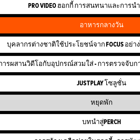
PRO VIDEO ฮอกกี้ การสนทนาและการ
อาหารกลางวัน
บุคลากรต่างชาติใช้ประโยชน์จาก FOCUS อย่าง
การผสานวิดีโอกับอุปกรณ์สวมใส่ - การตรวจจับการ
JUSTPLAY โซลูชั่น
หยุดพัก
บทนำสู่PERCH