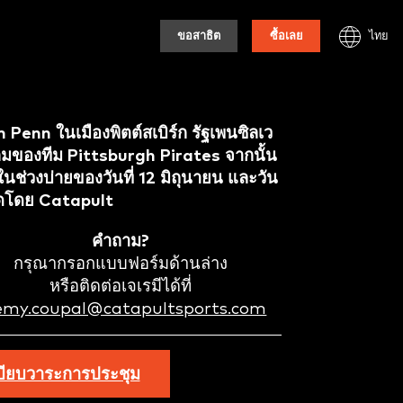
ไทย
ขอสาธิต
ซื้อเลย
m Penn ในเมืองพิตต์สเบิร์ก รัฐเพนซิลเว
ี่เกมของทีม Pittsburgh Pirates จากนั้น
นช่วงบ่ายของวันที่ 12 มิถุนายน และวัน
จัดโดย Catapult
คำถาม?
กรุณากรอกแบบฟอร์มด้านล่าง
หรือติดต่อเจเรมีได้ที่
remy.coupal@catapultsports.com
บียบวาระการประชุม