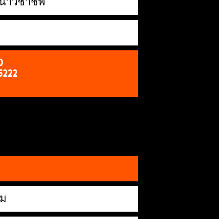
ฒนาวิชาชีพ
O
5222
กม