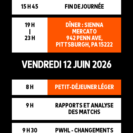
15 H 45
FIN DE JOURNÉE
19 H
DÎNER : SIENNA
|
MERCATO
23 H
942 PENN AVE,
PITTSBURGH, PA 15222
VENDREDI 12 JUIN 2026
8 H
PETIT-DÉJEUNER LÉGER
9 H
RAPPORTS ET ANALYSE
DES MATCHS
9 H 30
PWHL - CHANGEMENTS