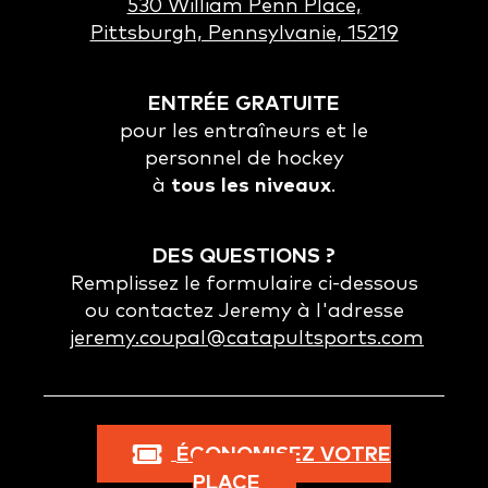
530 William Penn Place,
Pittsburgh, Pennsylvanie, 15219
ENTRÉE GRATUITE
pour les entraîneurs et le
personnel de hockey
à
tous les niveaux
.
DES QUESTIONS ?
Remplissez le formulaire ci-dessous
ou contactez Jeremy à l'adresse
jeremy.coupal@catapultsports.com
ÉCONOMISEZ VOTRE
PLACE