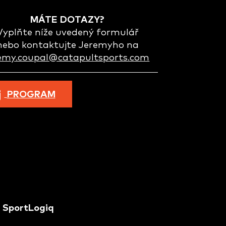
MÁTE DOTAZY?
Vyplňte níže uvedený formulář
nebo kontaktujte Jeremyho na
remy.coupal@catapultsports.com
PROGRAM
 SportLogiq