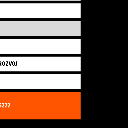
 ROZVOJ
5222