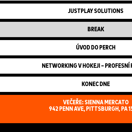
JUSTPLAY SOLUTIONS
BREAK
ÚVOD DO PERCH
NETWORKING V HOKEJI – PROFESNÍ
KONEC DNE
VEČEŘE: SIENNA MERCATO
942 PENN AVE, PITTSBURGH, PA 1