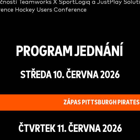
ečností Teamworks X SportLogiq a JustPlay Solut
rence Hockey Users Conference
PROGRAM JEDNÁNÍ
STŘEDA 10. ČERVNA 2026
ZÁPAS PITTSBURGH PIRATES
ČTVRTEK 11. ČERVNA 2026