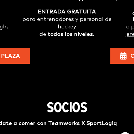
ENTRADA GRATUITA
para entrenadores y personal de
gh,
hockey
o 
de
todos los niveles
.
je
 PLAZA
O
SOCIOS
ate a comer con Teamworks X SportLogiq