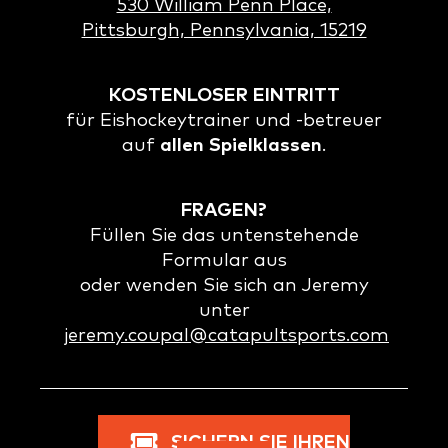
530 William Penn Place,
Pittsburgh, Pennsylvania, 15219
KOSTENLOSER EINTRITT
für Eishockeytrainer und -betreuer
auf
allen Spielklassen
.
FRAGEN?
Füllen Sie das untenstehende
Formular aus
oder wenden Sie sich an Jeremy
unter
jeremy.coupal@catapultsports.com
SICHERN SIE IHREN