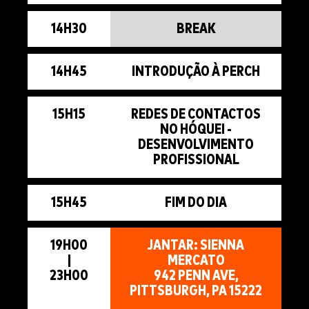
14H30
BREAK
14H45
INTRODUÇÃO À PERCH
15H15
REDES DE CONTACTOS
NO HÓQUEI -
DESENVOLVIMENTO
PROFISSIONAL
15H45
FIM DO DIA
19H00
JANTAR: SIENNA
|
MERCATO
23H00
942 PENN AVE,
PITTSBURGH, PA 15222