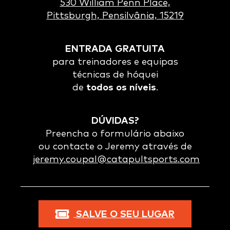
530 William Penn Place,
Pittsburgh, Pensilvânia, 15219
ENTRADA GRATUITA
para treinadores e equipas
técnicas de hóquei
de
todos os níveis
.
DÚVIDAS?
Preencha o formulário abaixo
ou contacte o Jeremy através de
jeremy.coupal@catapultsports.com
SALVE O SEU LUGAR