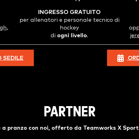
INGRESSO GRATUITO
per allenatori e personale tecnico di
gh,
hockey
opp
di
ogni livello
.
je
O SEDILE
ORD
PARTNER
 a pranzo con noi, offerto da Teamworks X Spor