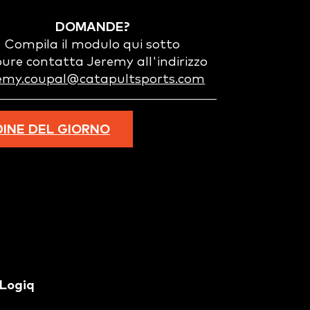
DOMANDE?
Compila il modulo qui sotto
ure contatta Jeremy all'indirizzo
remy.coupal@catapultsports.com
INE DEL GIORNO
tLogiq