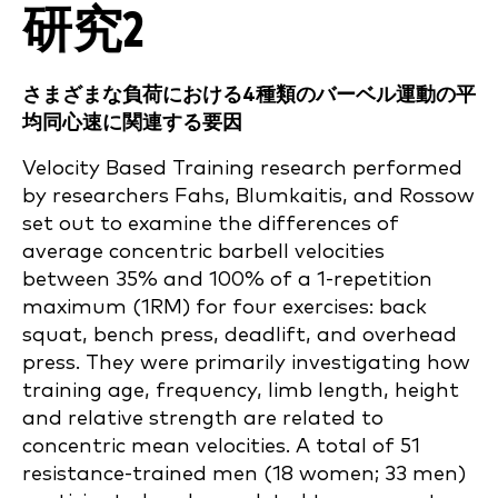
研究2
さまざまな負荷における4種類のバーベル運動の平
均同心速に関連する要因
Velocity Based Training research performed
by researchers Fahs, Blumkaitis, and Rossow
set out to examine the differences of
average concentric barbell velocities
between 35% and 100% of a 1-repetition
maximum (1RM) for four exercises: back
squat, bench press, deadlift, and overhead
press. They were primarily investigating how
training age, frequency, limb length, height
and relative strength are related to
concentric mean velocities. A total of 51
resistance-trained men (18 women; 33 men)