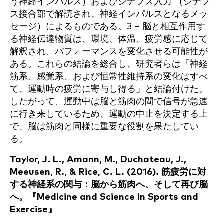
う神経インパルス）およびシナプス入力 （シナプ
ス接合部で解読され、神経インパルスとなるメッ
セージ）によるものである。3 – 脳と相互作用す
る神経伝達物質は、環境、体温、疲労感に応じて
解釈され、パフォーマンスを変化させる可能性が
ある。これらの結論を総合し、研究者らは「神経
筋系、感覚系、および恒常性維持系の変化はすべ
て、運動時の疲労に寄与し得る」と結論付けた。
したがって、運動中は脳と筋肉の間で信号が急速
に行き来しているため、運動の中止を決定する上
で、脳は筋肉と同様に重要な役割を果たしてい
る。
Taylor, J. L., Amann, M., Duchateau, J.,
Meeusen, R., & Rice, C. L. (2016). 筋疲労に対
する神経系の関与：脳から筋肉へ、そして再び脳
へ。『Medicine and Science in Sports and
Exercise』