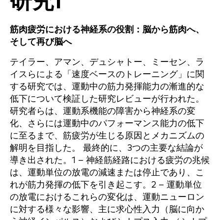
研究1
筋肉疲労における神経系の役割：脳から筋肉へ、
そして再び脳へ
テイラー、アマン、デュシャトー、ミーセン、ラ
イスらによる「速度ベースのトレーニング」に関
する研究では、運動中の筋力発揮能力の漸進的な
低下について検証した研究レビューが行われた。
研究者らは、運動系機能の障害から神経系の変
化、さらには運動中のパフォーマンス能力の低下
に至るまで、筋疲労が生じる原因とメカニズムの
解明を目指した。 最終的に、3つの主要な結論が
導き出された。1 – 神経筋経路における疲労の兆候
は、運動単位の放電の減速または停止であり、こ
れが筋力発揮の低下を引き起こす。2 – 運動単位
の放電におけるこれらの変化は、運動ニューロン
に対する様々な影響、主に求心性入力（脳に向か