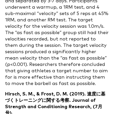
and separated by 3-7 days. Participants
underwent a warmup, a 1RM test, and 4
sub-maximal “velocity” sets of 5 reps at 45%
1RM, and another RM test. The target
velocity for the velocity session was 1.0m/s.
The “as fast as possible” group still had their
velocities recorded, but not reported to
them during the session. The target velocity
sessions produced a significantly higher
mean velocity than the “as fast as possible”
(p<0.001). Researchers therefore concluded
that giving athletes a target number to aim
for is more effective than instructing them
to move the barbell as fast as possible.
Hirsch, S. M., & Frost, D. M. (2019). 速度に基
づくトレーニングに関する考察. Journal of
Strength and Conditioning Research, (7月
号).