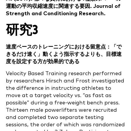
運動の平均収縮速度に関連する要因. Journal of
Strength and Conditioning Research.
研究3
速度ベースのトレーニングにおける留意点：「で
きるだけ速く」動くよう指示するよりも、目標速
度を設定する方が効果的である
Velocity Based Training research performed
by researchers Hirsch and Frost investigated
the difference in instructing athletes to
move at a target velocity vs. “as fast as
possible” during a free-weight bench press.
Thirteen male powerlifters were recruited
and completed two separate testing
sessions, the order of which was randomized