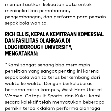
memanfaatkan kekuatan data untuk
meningkatkan pemahaman,
pengembangan, dan performa para pemain
sepak bola wanita.
RICH ELLIS, KEPALA KEMITRAAN KOMERSIAL
DAN FASILITAS OLAHRAGA DI
LOUGHBOROUGH UNIVERSITY,
MENGATAKAN:
"Kami sangat senang bisa memimpin
penelitian yang sangat penting ini karena
sepak bola wanita terus berkembang dari
waktu ke waktu. Dengan berkolaborasi
bersama mitra kampus, West Ham United
Women, Catapult Sports, dan Kukri, kami
secara kolektif telah menyatukan beberapa
pemikir terbaik dalam performa olahraga