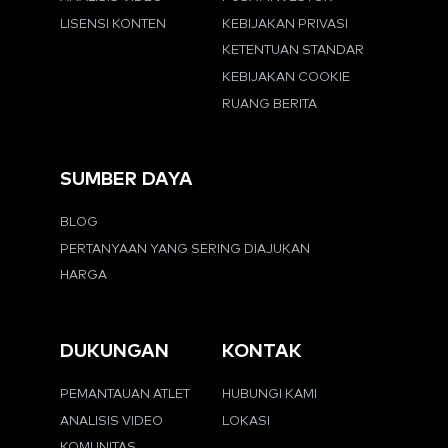
LISENSI KONTEN
KEBIJAKAN PRIVASI
KETENTUAN STANDAR
KEBIJAKAN COOKIE
RUANG BERITA
SUMBER DAYA
BLOG
PERTANYAAN YANG SERING DIAJUKAN
HARGA
DUKUNGAN
KONTAK
PEMANTAUAN ATLET
HUBUNGI KAMI
ANALISIS VIDEO
LOKASI
KOMUNITAS