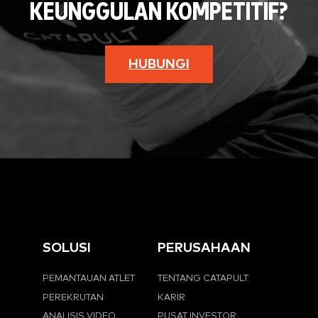
KEUNGGULAN KOMPETITIF?
HUBUNGI
SOLUSI
PERUSAHAAN
PEMANTAUAN ATLET
TENTANG CATAPULT
PEREKRUTAN
KARIR
ANALISIS VIDEO
PUSAT INVESTOR