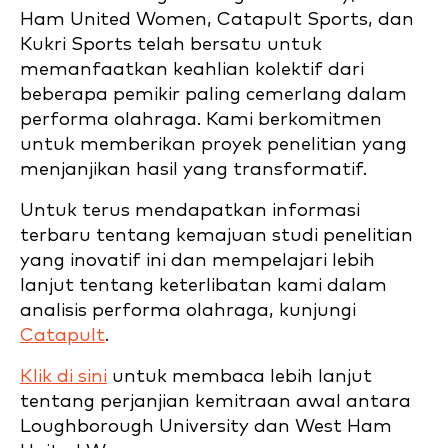
Ham United Women, Catapult Sports, dan
Kukri Sports telah bersatu untuk
memanfaatkan keahlian kolektif dari
beberapa pemikir paling cemerlang dalam
performa olahraga. Kami berkomitmen
untuk memberikan proyek penelitian yang
menjanjikan hasil yang transformatif.
Untuk terus mendapatkan informasi
terbaru tentang kemajuan studi penelitian
yang inovatif ini dan mempelajari lebih
lanjut tentang keterlibatan kami dalam
analisis performa olahraga, kunjungi
Catapult
.
Klik di sini
untuk membaca lebih lanjut
tentang perjanjian kemitraan awal antara
Loughborough University dan West Ham