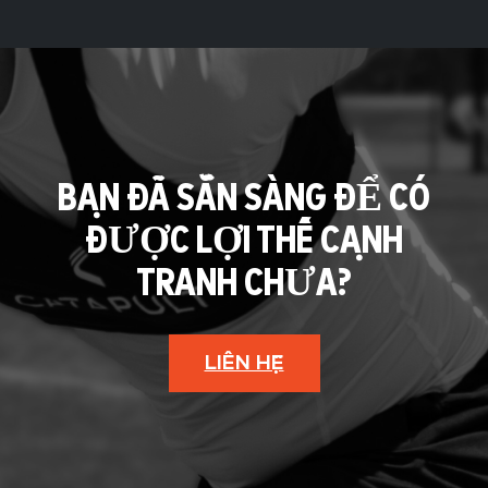
BẠN ĐÃ SẴN SÀNG ĐỂ CÓ
ĐƯỢC LỢI THẾ CẠNH
TRANH CHƯA?
LIÊN HỆ