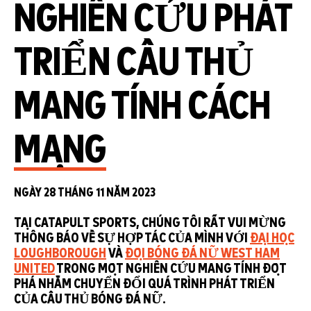
NGHIÊN CỨU PHÁT
TRIỂN CẦU THỦ
MANG TÍNH CÁCH
MẠNG
NGÀY 28 THÁNG 11 NĂM 2023
TẠI CATAPULT SPORTS, CHÚNG TÔI RẤT VUI MỪNG
THÔNG BÁO VỀ SỰ HỢP TÁC CỦA MÌNH VỚI
ĐẠI HỌC
LOUGHBOROUGH
VÀ
ĐỘI BÓNG ĐÁ NỮ WEST HAM
UNITED
TRONG MỘT NGHIÊN CỨU MANG TÍNH ĐỘT
PHÁ NHẰM CHUYỂN ĐỔI QUÁ TRÌNH PHÁT TRIỂN
CỦA CẦU THỦ BÓNG ĐÁ NỮ.