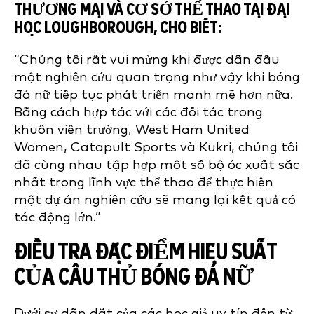
THƯƠNG MẠI VÀ CƠ SỞ THỂ THAO TẠI ĐẠI
HỌC LOUGHBOROUGH, CHO BIẾT:
“Chúng tôi rất vui mừng khi được dẫn đầu
một nghiên cứu quan trọng như vậy khi bóng
đá nữ tiếp tục phát triển mạnh mẽ hơn nữa.
Bằng cách hợp tác với các đối tác trong
khuôn viên trường, West Ham United
Women, Catapult Sports và Kukri, chúng tôi
đã cùng nhau tập hợp một số bộ óc xuất sắc
nhất trong lĩnh vực thể thao để thực hiện
một dự án nghiên cứu sẽ mang lại kết quả có
tác động lớn.”
ĐIỀU TRA ĐẶC ĐIỂM HIỆU SUẤT
CỦA CẦU THỦ BÓNG ĐÁ NỮ
Dưới sự dẫn dắt của các học giả uy tín đến từ