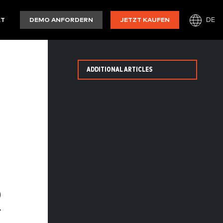
DE
KT
DEMO ANFORDERN
JETZT KAUFEN
ADDITIONAL ARTICLES
R