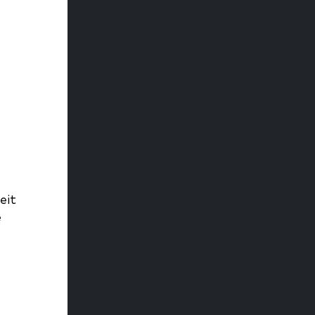
eit
e