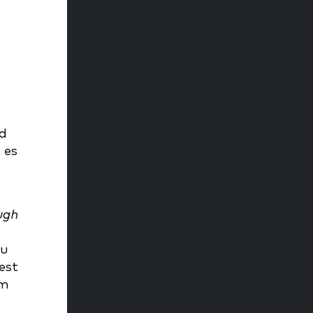
rd
 es
ugh
zu
est
um