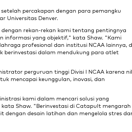
t setelah percakapan dengan para pemangku
r Universitas Denver.
 dengan rekan-rekan kami tentang pentingnya
informasi yang objektif," kata Shaw. "Kami
lahraga profesional dan institusi NCAA lainnya, 
k berinvestasi dalam mendukung para atlet
rator perguruan tinggi Divisi I NCAA karena nil
tuk mencapai keunggulan, inovasi, dan
nistrasi kami dalam mencari solusi yang
 kata Shaw. "Berinvestasi di Catapult mengarah
it dengan desain latihan dan mengelola stres da
"