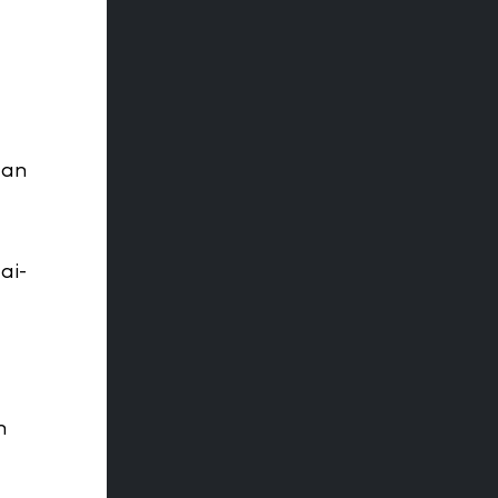
dan
ai-
n