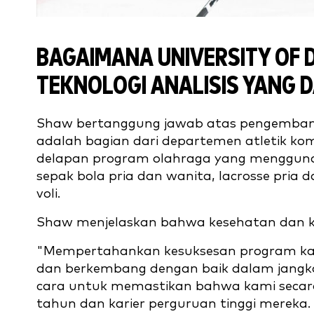
BAGAIMANA UNIVERSITY OF
TEKNOLOGI ANALISIS YANG 
Shaw bertanggung jawab atas pengembanga
adalah bagian dari departemen atletik 
delapan program olahraga yang menggunak
sepak bola pria dan wanita, lacrosse pria 
voli.
Shaw menjelaskan bahwa kesehatan dan ke
"Mempertahankan kesuksesan program kam
dan berkembang dengan baik dalam jangk
cara untuk memastikan bahwa kami secara 
tahun dan karier perguruan tinggi mereka.