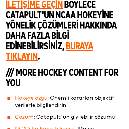
İLETIŞIME GEÇIN
BÖYLECE
CATAPULT'UN NCAA HOKEYINE
YÖNELIK ÇÖZÜMLERI HAKKINDA
DAHA FAZLA BILGI
EDINEBILIRSINIZ,
BURAYA
TIKLAYIN
.
/// MORE HOCKEY CONTENT FOR
YOU
Hokeye özgü
: Önemli kararları objektif
verilerle bilgilendirin
Çözüm
: Catapult'un giyilebilir çözümü
NCAA kullanıcı hikayesi
: Maine