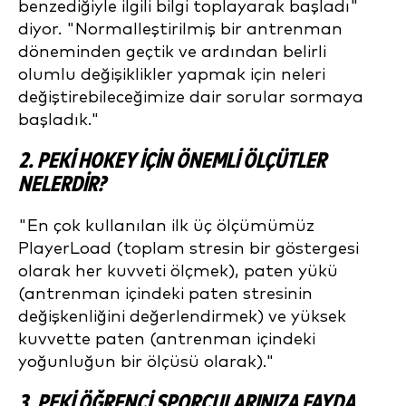
benzediğiyle ilgili bilgi toplayarak başladı"
diyor. "Normalleştirilmiş bir antrenman
döneminden geçtik ve ardından belirli
olumlu değişiklikler yapmak için neleri
değiştirebileceğimize dair sorular sormaya
başladık."
2. PEKI HOKEY IÇIN ÖNEMLI ÖLÇÜTLER
NELERDIR?
"En çok kullanılan ilk üç ölçümümüz
PlayerLoad (toplam stresin bir göstergesi
olarak her kuvveti ölçmek), paten yükü
(antrenman içindeki paten stresinin
değişkenliğini değerlendirmek) ve yüksek
kuvvette paten (antrenman içindeki
yoğunluğun bir ölçüsü olarak)."
3. PEKI ÖĞRENCI SPORCULARINIZA FAYDA