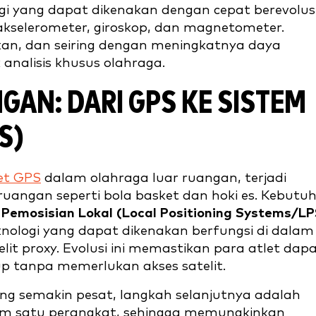
ogi yang dapat dikenakan dengan cepat berevolus
 akselerometer, giroskop, dan magnetometer.
kan, dan seiring dengan meningkatnya daya
 analisis khusus olahraga.
AN: DARI GPS KE SISTEM
S)
et GPS
dalam olahraga luar ruangan, terjadi
uangan seperti bola basket dan hoki es. Kebutu
 Pemosisian Lokal (Local Positioning Systems/LP
ologi yang dapat dikenakan berfungsi di dalam
it proxy. Evolusi ini memastikan para atlet dap
up tanpa memerlukan akses satelit.
ng semakin pesat, langkah selanjutnya adalah
am satu perangkat, sehingga memungkinkan