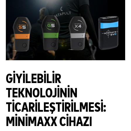
GIYILEBILIR
TEKNOLOJININ
TICARILEŞTIRILMESI:
MINIMAXX CIHAZI