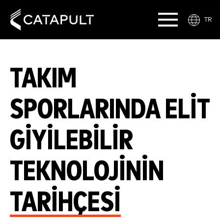
TR
TAKIM
SPORLARINDA ELIT
GIYILEBILIR
TEKNOLOJININ
TARIHÇESI