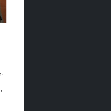
n-
an