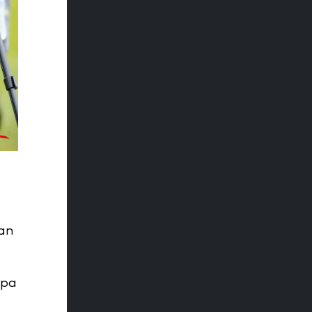
a
uan
npa