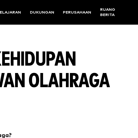
RUANG
ELAJARAN
DUKUNGAN
PERUSAHAAN
BERITA
KEHIDUPAN
WAN OLAHRAGA
aga?