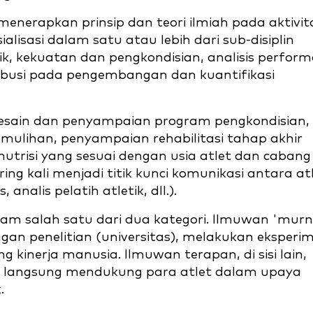
enerapkan prinsip dan teori ilmiah pada aktivit
alisasi dalam satu atau lebih dari sub-disiplin
anik, kekuatan dan pengkondisian, analisis perfor
ibusi pada pengembangan dan kuantifikasi
esain dan penyampaian program pengkondisian,
ulihan, penyampaian rehabilitasi tahap akhir
 nutrisi yang sesuai dengan usia atlet dan cabang
ing kali menjadi titik kunci komunikasi antara atl
 analis pelatih atletik, dll.).
 salah satu dari dua kategori. Ilmuwan 'murn
ngan penelitian (universitas), melakukan eksperi
kinerja manusia. Ilmuwan terapan, di sisi lain,
ra langsung mendukung para atlet dalam upaya
.