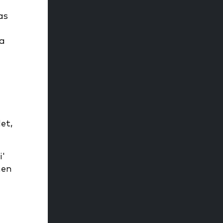
as
ma
et,
i'
men