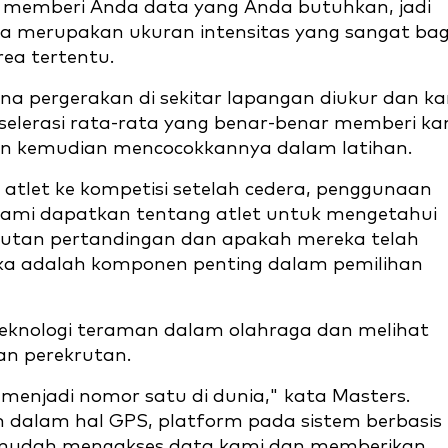
r memberi Anda data yang Anda butuhkan, jadi
ya merupakan ukuran intensitas yang sangat ba
rea tertentu.
na pergerakan di sekitar lapangan diukur dan k
lerasi rata-rata yang benar-benar memberi ka
n kemudian mencocokkannya dalam latihan.
atlet ke kompetisi setelah cedera, penggunaan
kami dapatkan tentang atlet untuk mengetahui
utan pertandingan dan apakah mereka telah
ka adalah komponen penting dalam pemilihan
eknologi teraman dalam olahraga dan melihat
an perekrutan.
menjadi nomor satu di dunia," kata Masters.
 dalam hal GPS, platform pada sistem berbasis
mudah mengakses data kami dan memberikan