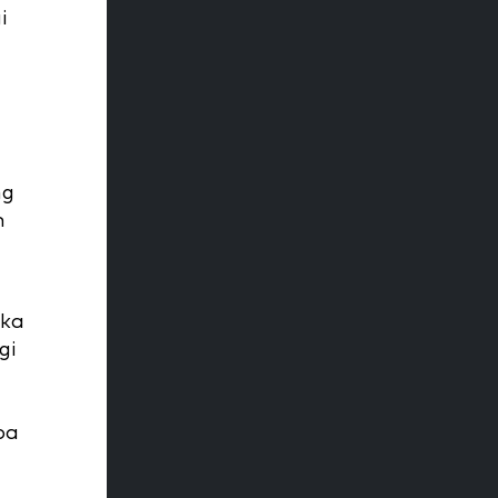
i
ng
n
eka
gi
pa