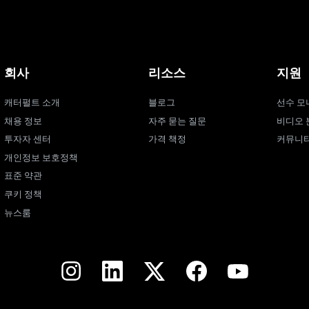
회사
리소스
지원
캐터펄트 소개
블로그
선수 모
채용 정보
자주 묻는 질문
비디오 
투자자 센터
가격 책정
커뮤니
개인정보 보호정책
표준 약관
쿠키 정책
뉴스룸