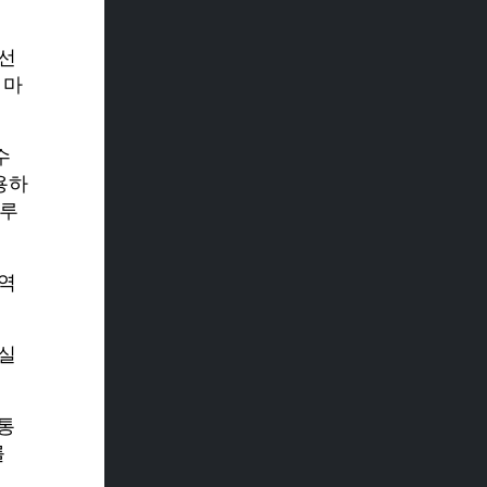
 선
 마
수
용하
이루
영역
 실
통
를