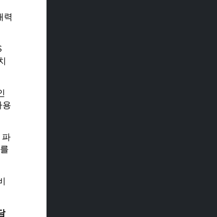
재력
S
치
인
사용
 파
회를
비
담