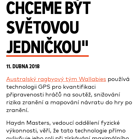
CHCEME BÝT
SVĚTOVOU
JEDNIČKOU"
11. DUBNA 2018
Australský ragbyový tým Wallabies
používá
technologii GPS pro kvantifikaci
připravenosti hráčů na soutěž, snižování
rizika zranění a mapování návratu do hry po
zranění.
Haydn Masters, vedoucí oddělení fyzické
výkonnosti, věří, že tato technologie přímo
ovlivňuje jeho roli při získávání maximálního