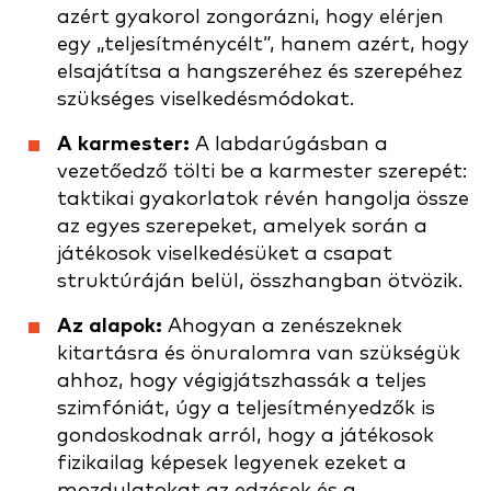
azért gyakorol zongorázni, hogy elérjen
egy „teljesítménycélt”, hanem azért, hogy
elsajátítsa a hangszeréhez és szerepéhez
szükséges viselkedésmódokat.
A karmester:
A labdarúgásban a
vezetőedző tölti be a karmester szerepét:
taktikai gyakorlatok révén hangolja össze
az egyes szerepeket, amelyek során a
játékosok viselkedésüket a csapat
struktúráján belül, összhangban ötvözik.
Az alapok:
Ahogyan a zenészeknek
kitartásra és önuralomra van szükségük
ahhoz, hogy végigjátszhassák a teljes
szimfóniát, úgy a teljesítményedzők is
gondoskodnak arról, hogy a játékosok
fizikailag képesek legyenek ezeket a
mozdulatokat az edzések és a