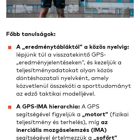
Főbb tanulságok:
A „eredménytábláktól” a közös nyelvig:
lépjünk túl a visszatekintő GPS-
„eredményjelentéseken”, és kezeljük a
teljesítményadatokat olyan közös
döntéshozatali nyelvként, amely
közvetlenül összeköti a sporttudományt
az edző taktikai modelljével.
A GPS-IMA hierarchia:
A GPS
segítségével figyeljük a
„motort”
(fizikai
teljesítmény és terhelés), míg
az
inerciális mozgáselemzés (IMA)
segítségével értelmezzük a
„sofőrt”