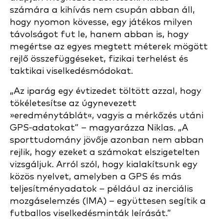
számára a kihívás nem csupán abban áll,
hogy nyomon kövesse, egy játékos milyen
távolságot fut le, hanem abban is, hogy
megértse az egyes megtett méterek mögött
rejlő összefüggéseket, fizikai terhelést és
taktikai viselkedésmódokat.
„Az iparág egy évtizedet töltött azzal, hogy
tökéletesítse az úgynevezett
»eredménytáblát«, vagyis a mérkőzés utáni
GPS-adatokat” – magyarázza Niklas. „A
sporttudomány jövője azonban nem abban
rejlik, hogy ezeket a számokat elszigetelten
vizsgáljuk. Arról szól, hogy kialakítsunk egy
közös nyelvet, amelyben a GPS és más
teljesítményadatok – például az inerciális
mozgáselemzés (IMA) – együttesen segítik a
futballos viselkedésminták leírását.”