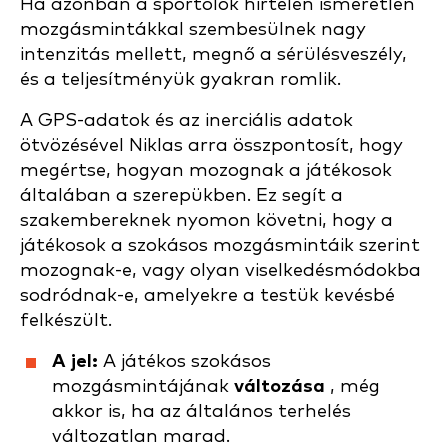
Ha azonban a sportolók hirtelen ismeretlen
mozgásmintákkal szembesülnek nagy
intenzitás mellett, megnő a sérülésveszély,
és a teljesítményük gyakran romlik.
A GPS-adatok és az inerciális adatok
ötvözésével Niklas arra összpontosít, hogy
megértse, hogyan mozognak a játékosok
általában a szerepükben. Ez segít a
szakembereknek nyomon követni, hogy a
játékosok a szokásos mozgásmintáik szerint
mozognak-e, vagy olyan viselkedésmódokba
sodródnak-e, amelyekre a testük kevésbé
felkészült.
A jel:
A játékos szokásos
mozgásmintájának
változása
, még
akkor is, ha az általános terhelés
változatlan marad.