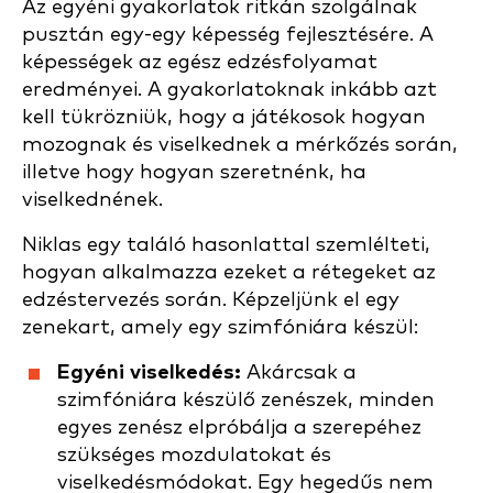
Az egyéni gyakorlatok ritkán szolgálnak
pusztán egy-egy képesség fejlesztésére. A
képességek az egész edzésfolyamat
eredményei. A gyakorlatoknak inkább azt
kell tükrözniük, hogy a játékosok hogyan
mozognak és viselkednek a mérkőzés során,
illetve hogy hogyan szeretnénk, ha
viselkednének.
Niklas egy találó hasonlattal szemlélteti,
hogyan alkalmazza ezeket a rétegeket az
edzéstervezés során. Képzeljünk el egy
zenekart, amely egy szimfóniára készül:
Egyéni viselkedés:
Akárcsak a
szimfóniára készülő zenészek, minden
egyes zenész elpróbálja a szerepéhez
szükséges mozdulatokat és
viselkedésmódokat. Egy hegedűs nem