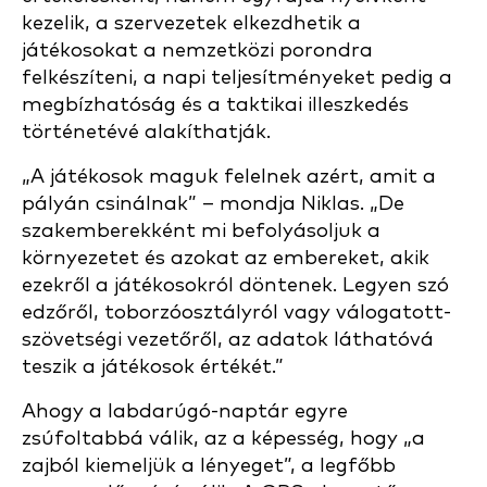
kezelik, a szervezetek elkezdhetik a
játékosokat a nemzetközi porondra
felkészíteni, a napi teljesítményeket pedig a
megbízhatóság és a taktikai illeszkedés
történetévé alakíthatják.
„A játékosok maguk felelnek azért, amit a
pályán csinálnak” – mondja Niklas. „De
szakemberekként mi befolyásoljuk a
környezetet és azokat az embereket, akik
ezekről a játékosokról döntenek. Legyen szó
edzőről, toborzóosztályról vagy válogatott-
szövetségi vezetőről, az adatok láthatóvá
teszik a játékosok értékét.”
Ahogy a labdarúgó-naptár egyre
zsúfoltabbá válik, az a képesség, hogy „a
zajból kiemeljük a lényeget”, a legfőbb