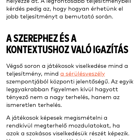
helyezze át. A legfontosabb teljesítménybeli
kérdés pedig az, hogy hogyan érhetünk el
jobb teljesítményt a bemutató során.
A SZEREPHEZ ÉS A
KONTEXTUSHOZ VALÓ IGAZÍTÁS
Végső soron a játékosok viselkedése mind a
teljesítmény, mind
a sérülésveszély
szempontjából központi jelentőségű. Az egyik
leggyakrabban figyelmen kívül hagyott
tényező nem a nagy terhelés, hanem az
ismeretlen terhelés.
A játékosok képesek megismételni a
rendkívül megterhelő mozdulatokat, ha
azok a szokásos viselkedésük részét képezik.