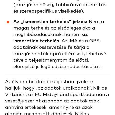
(mozgásminőség, többirányú intenzitás
és szerepspecifikus viselkedés).
Az „ismeretlen terhelés” jelzés:
Nem a
magas terhelés az elsődleges oka a
meghibásodásoknak, hanem
az
ismeretlen terhelés
. Az IMA és a GPS
adatainak összevetése feltárja a
mozgásminták apró eltéréseit, lehetővé
téve a teljesítményromlás előtti,
előrejelző jellegű edzésmódosításokat.
Az élvonalbeli labdarúgásban gyakran
halljuk, hogy „az adatok uralkodnak”. Niklas
Virtanen, az FC Midtjylland sporttudományi
vezetője szerint azonban az adatok csak
annyira értékesek, amennyire az azok
alapján meghozott döntések. Niklas