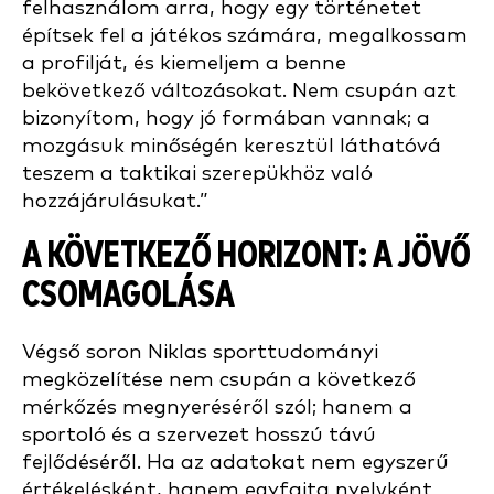
felhasználom arra, hogy egy történetet
építsek fel a játékos számára, megalkossam
a profilját, és kiemeljem a benne
bekövetkező változásokat. Nem csupán azt
bizonyítom, hogy jó formában vannak; a
mozgásuk minőségén keresztül láthatóvá
teszem a taktikai szerepükhöz való
hozzájárulásukat.”
A KÖVETKEZŐ HORIZONT: A JÖVŐ
CSOMAGOLÁSA
Végső soron Niklas sporttudományi
megközelítése nem csupán a következő
mérkőzés megnyeréséről szól; hanem a
sportoló és a szervezet hosszú távú
fejlődéséről. Ha az adatokat nem egyszerű
értékelésként, hanem egyfajta nyelvként