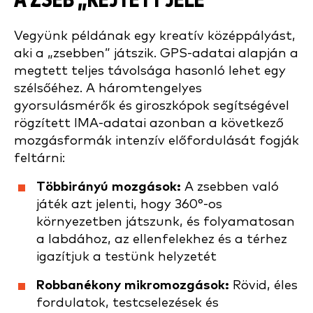
A ZSEB „REJTETT JELE”
Vegyünk példának egy kreatív középpályást,
aki a „zsebben” játszik. GPS-adatai alapján a
megtett teljes távolsága hasonló lehet egy
szélsőéhez. A háromtengelyes
gyorsulásmérők és giroszkópok segítségével
rögzített IMA-adatai azonban a következő
mozgásformák intenzív előfordulását fogják
feltárni:
Többirányú mozgások:
A zsebben való
játék azt jelenti, hogy 360°-os
környezetben játszunk, és folyamatosan
a labdához, az ellenfelekhez és a térhez
igazítjuk a testünk helyzetét
Robbanékony mikromozgások:
Rövid, éles
fordulatok, testcselezések és