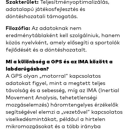
Szakterület:
Teljesítményoptimalizálás,
adatalapú játékosfejlesztés és
döntéshozatali támogatás.
Filozófia:
Az adatoknak nem
eredménytáblaként kell szolgálniuk, hanem
közös nyelvként, amely elősegíti a sportolók
fejlődését és a döntéshozatalt.
Mi a különbség a GPS és az IMA között a
labdarúgásban?
A GPS olyan „motorral” kapcsolatos
adatokat figyel, mint a megtett teljes
távolság és a sebesség, míg az IMA (Inertial
Movement Analysis, tehetetlenségi
mozgáselemzés) háromtengelyes érzékelők
segítségével elemzi a „vezetővel” kapcsolatos
viselkedésmintákat, például a hirtelen
mikromozgásokat és a több irányba