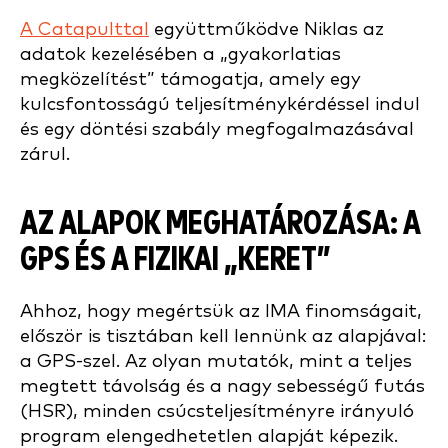
A Catapulttal
együttműködve Niklas az
adatok kezelésében a „gyakorlatias
megközelítést” támogatja, amely egy
kulcsfontosságú teljesítménykérdéssel indul
és egy döntési szabály megfogalmazásával
zárul.
AZ ALAPOK MEGHATÁROZÁSA: A
GPS ÉS A FIZIKAI „KERET”
Ahhoz, hogy megértsük az IMA finomságait,
először is tisztában kell lennünk az alapjával:
a GPS-szel. Az olyan mutatók, mint a teljes
megtett távolság és a nagy sebességű futás
(HSR), minden csúcsteljesítményre irányuló
program elengedhetetlen alapját képezik.