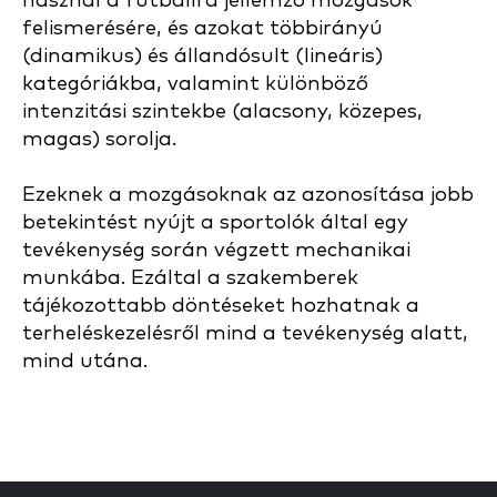
használ a futballra jellemző mozgások
felismerésére, és azokat többirányú
(dinamikus) és állandósult (lineáris)
kategóriákba, valamint különböző
intenzitási szintekbe (alacsony, közepes,
magas) sorolja.
Ezeknek a mozgásoknak az azonosítása jobb
betekintést nyújt a sportolók által egy
tevékenység során végzett mechanikai
munkába. Ezáltal a szakemberek
tájékozottabb döntéseket hozhatnak a
terheléskezelésről mind a tevékenység alatt,
mind utána.