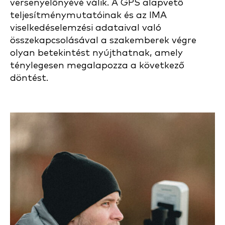
versenyelőnyévé válik. A GPS alapvető
teljesítménymutatóinak és az IMA
viselkedéselemzési adataival való
összekapcsolásával a szakemberek végre
olyan betekintést nyújthatnak, amely
ténylegesen megalapozza a következő
döntést.