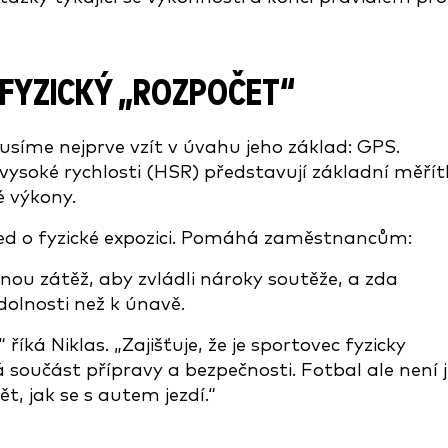
 FYZICKÝ „ROZPOČET“
íme nejprve vzít v úvahu jeho základ: GPS.
vysoké rychlosti (HSR) představují základní měří
 výkony.
led o fyzické expozici. Pomáhá zaměstnancům:
čnou zátěž, aby zvládli nároky soutěže, a zda
dolnosti než k únavě.
říká Niklas. „Zajišťuje, že je sportovec fyzicky
 součást přípravy a bezpečnosti. Fotbal ale není 
, jak se s autem jezdí.“