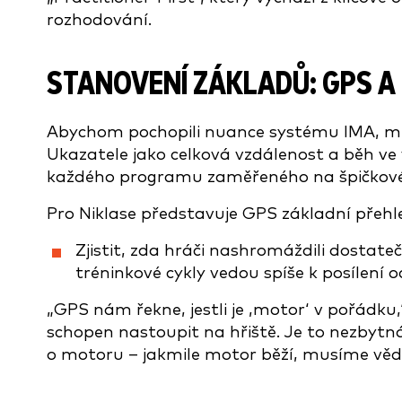
rozhodování.
STANOVENÍ ZÁKLADŮ: GPS A
Abychom pochopili nuance systému IMA, mus
Ukazatele jako celková vzdálenost a běh ve 
každého programu zaměřeného na špičkové
Pro Niklase představuje GPS základní přeh
Zjistit, zda hráči nashromáždili dostate
tréninkové cykly vedou spíše k posílení o
„GPS nám řekne, jestli je ‚motor‘ v pořádku,“ 
schopen nastoupit na hřiště. Je to nezbytná
o motoru – jakmile motor běží, musíme vědět