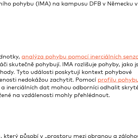
ednotky,
analýza pohybu pomocí inerciálních senz
áči skutečně pohybují. IMA rozlišuje pohyby, jako j
hody. Tyto události poskytují kontext pohybové
lenosti nedokážou zachytit. Pomocí
profilu pohyb
a inerciálních dat mohou odborníci odhalit skryt
žené na vzdálenosti mohly přehlédnout.
, který působí v „prostoru mezi obranou a záloho