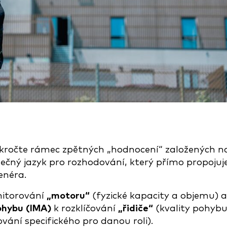
kročte rámec zpětných „hodnocení“ založených n
ečný jazyk pro rozhodování, který přímo propojuj
enéra.
nitorování
„motoru“
(fyzické kapacity a objemu) a
ohybu (IMA)
k rozklíčování
„řidiče“
(kvality pohybu
vání specifického pro danou roli).