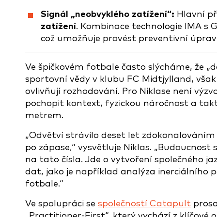
Signál „neobvyklého zatížení“:
Hlavní př
zatížení
. Kombinace technologie IMA s 
což umožňuje provést preventivní úprav
Ve špičkovém fotbale často slýcháme, že „da
sportovní vědy v klubu FC Midtjylland, vša
ovlivňují rozhodování. Pro Niklase není výzv
pochopit kontext, fyzickou náročnost a ta
metrem.
„Odvětví strávilo deset let zdokonalováním
po zápase,“ vysvětluje Niklas. „Budoucnost
na tato čísla. Jde o vytvoření společného 
dat, jako je například analýza inerciálního
fotbale.“
Ve spolupráci se
společností Catapult
prosa
„Practitioner-First“, který vychází z klíčové