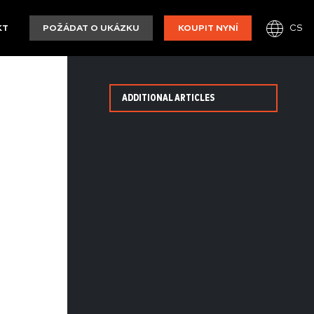
CS
KT
POŽÁDAT O UKÁZKU
KOUPIT NYNÍ
ADDITIONAL ARTICLES