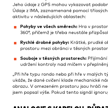
Jeho údaje z GPS mohou vykazovat podobnou
Údaje z IMA, zaznamenané pomocí tříosých 
aktivitu v následujících oblastech:
Pohyby ve všech směrech:
Hra v prosto
360°, přičemž je třeba neustále přizpůs
Rychlé drobné pohyby:
Krátké, prudké ob
prostoru mezi obránci v těsných prostor
Souboje v těsných prostorech:
Přijímání
udržení kontroly nad míčem v přeplněný
„Při hře typu rondo nebo při hře v malých
ukáže, že dané cvičení klade mechanické nárok
obrazu. V omezeném prostoru jsou hráči n
jsem popsal výše. Pokud tento signál ignoruj