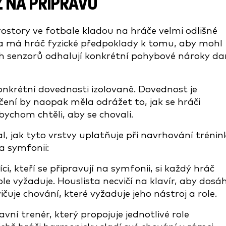
Z NA PŘÍPRAVU
rostory ve fotbale kladou na hráče velmi odlišné
a má hráč fyzické předpoklady k tomu, aby mohl
ích senzorů odhalují konkrétní pohybové nároky d
konkrétní dovednosti izolovaně. Dovednost je
čení by naopak měla odrážet to, jak se hráči
ychom chtěli, aby se chovali.
l, jak tyto vrstvy uplatňuje při navrhování trénin
na symfonii:
i, kteří se připravují na symfonii, si každý hráč
le vyžaduje. Houslista necvičí na klavír, aby dosáh
ičuje chování, které vyžaduje jeho nástroj a role.
avní trenér, který propojuje jednotlivé role