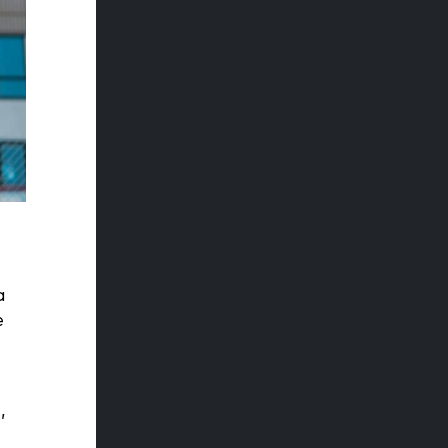
a
e
,