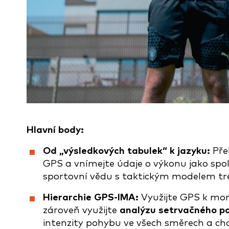
Hlavní body:
Od „výsledkových tabulek“ k jazyku:
Pře
GPS a vnímejte údaje o výkonu jako spol
sportovní vědu s taktickým modelem tr
Hierarchie GPS-IMA:
Využijte GPS k mo
zároveň využijte
analýzu setrvačného p
intenzity pohybu ve všech směrech a cho