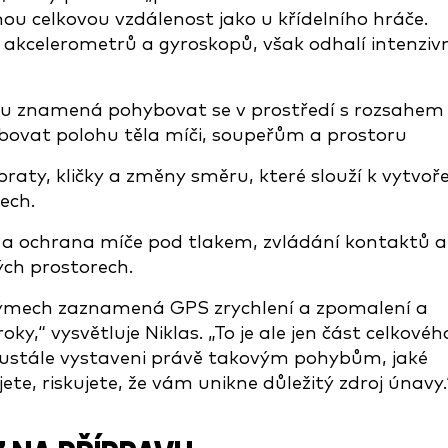
 celkovou vzdálenost jako u křídelního hráče.
akcelerometrů a gyroskopů, však odhalí intenziv
ru znamená pohybovat se v prostředí s rozsahem
obovat polohu těla míči, soupeřům a prostoru
raty, kličky a změny směru, které slouží k vytvoř
ech.
 a ochrana míče pod tlakem, zvládání kontaktů a
ch prostorech.
 týmech zaznamená GPS zrychlení a zpomalení a
y,“ vysvětluje Niklas. „To je ale jen část celkovéh
eustále vystaveni právě takovým pohybům, jaké
ete, riskujete, že vám unikne důležitý zdroj únavy.