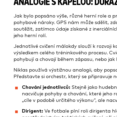
ANALOGIE S KAPELOU: DŮRA
Jak bylo popsáno výše, různé herní role a p
pohybové nároky. GPS nám může sdělit, zd
soutěžit, zatímco údaje získané z inerciáln
jeho herní rolí.
Jednotlivé cvičení málokdy slouží k rozvoji 
výsledkem celého tréninkového procesu. Cvi
pohybují a chovají během zápasu, nebo jak b
Niklas používá výstižnou analogii, aby popsa
Představte si orchestr, který se připravuje 
Chování jednotlivců:
Stejně jako hudebníc
nacvičuje pohyby a chování, které jeho ro
„cíle v podobě určitého výkonu“, ale nacv
Dirigent:
Ve fotbale plní roli dirigenta hl