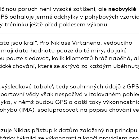
íčinou poruch není vysoké zatížení, ale
neobvyklé
GPS odhaluje jemné odchylky v pohybových vzorcíc
y tréninku ještě před poklesem výkonu.
ta jsou král“. Pro Niklase Virtanena, vedoucího
k mají data hodnotu pouze do té míry, do jaké
ou pouze sledovat, kolik kilometrů hráč naběhá, a
ktické chování, které se skrývá za každým uběhnu
 ‚výsledkové tabule‘, tedy souhrnných údajů z GPS
 sportovní vědy však nespočívá v izolovaném pohl
jazyka, v němž budou GPS a další toky výkonnostní
 pohybu (IMA), spolupracovat na popisu chování ve
zuje Niklas přístup k datům založený na principu
 otázky týkající se výkonnosti a končí pravidlem pro