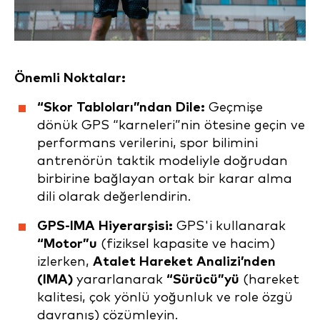
Önemli Noktalar:
“Skor Tabloları”ndan Dile:
Geçmişe
dönük GPS “karneleri”nin ötesine geçin ve
performans verilerini, spor bilimini
antrenörün taktik modeliyle doğrudan
birbirine bağlayan ortak bir karar alma
dili olarak değerlendirin.
GPS-IMA Hiyerarşisi:
GPS'i kullanarak
“Motor”u
(fiziksel kapasite ve hacim)
izlerken,
Atalet Hareket Analizi’nden
(IMA)
yararlanarak
“Sürücü”yü
(hareket
kalitesi, çok yönlü yoğunluk ve role özgü
davranış) çözümleyin.