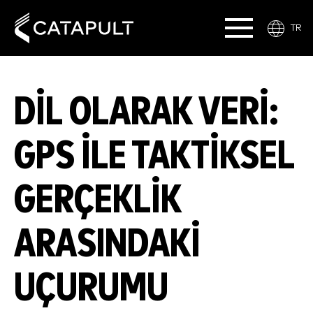
TR
DIL OLARAK VERI:
GPS ILE TAKTIKSEL
GERÇEKLIK
ARASINDAKI
UÇURUMU