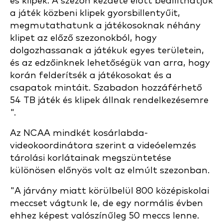
és klipek. A szezon kezdete előtt beállíthatjuk
a játék közbeni klipek gyorsbillentyűit,
megmutathatunk a játékosoknak néhány
klipet az előző szezonokból, hogy
dolgozhassanak a játékuk egyes területein,
és az edzőinknek lehetőségük van arra, hogy
korán felderítsék a játékosokat és a
csapatok mintáit. Szabadon
hozzáférhető
54 TB játék és klipek állnak rendelkezésemre
".
Az NCAA mindkét kosárlabda-
videokoordinátora szerint a videóelemzés
tárolási korlátainak megszüntetése
különösen előnyös volt az elmúlt szezonban.
"A járvány miatt körülbelül 800 középiskolai
meccset vágtunk le, de egy normális évben
ehhez képest valószínűleg 50 meccs lenne.