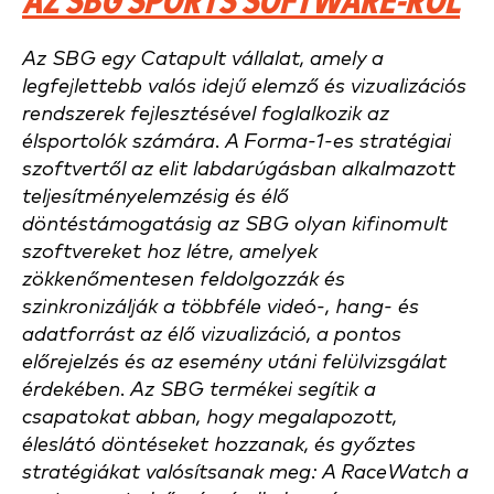
AZ SBG SPORTS SOFTWARE-RŐL
Az SBG egy Catapult vállalat, amely a
legfejlettebb valós idejű elemző és vizualizációs
rendszerek fejlesztésével foglalkozik az
élsportolók számára. A Forma-1-es stratégiai
szoftvertől az elit labdarúgásban alkalmazott
teljesítményelemzésig és élő
döntéstámogatásig az SBG olyan kifinomult
szoftvereket hoz létre, amelyek
zökkenőmentesen feldolgozzák és
szinkronizálják a többféle videó-, hang- és
adatforrást az élő vizualizáció, a pontos
előrejelzés és az esemény utáni felülvizsgálat
érdekében. Az SBG termékei segítik a
csapatokat abban, hogy megalapozott,
éleslátó döntéseket hozzanak, és győztes
stratégiákat valósítsanak meg: A RaceWatch a