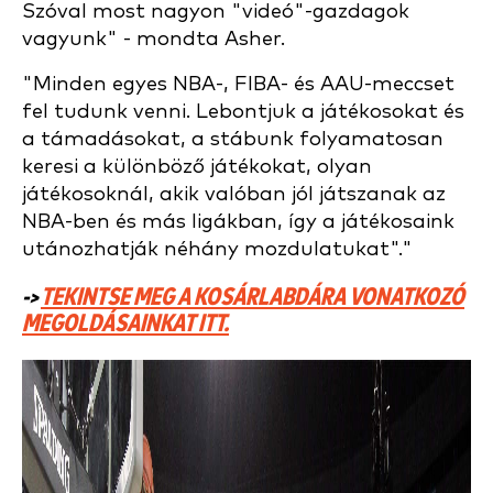
Szóval most nagyon "videó"-gazdagok
vagyunk" - mondta Asher.
"Minden egyes NBA-, FIBA- és AAU-meccset
fel tudunk venni. Lebontjuk a játékosokat és
a támadásokat, a stábunk folyamatosan
keresi a különböző játékokat, olyan
játékosoknál, akik
valóban jól játszanak az
NBA-ben és más ligákban, így a játékosaink
utánozhatják néhány mozdulatukat"."
->
TEKINTSE MEG A KOSÁRLABDÁRA VONATKOZÓ
MEGOLDÁSAINKAT ITT.