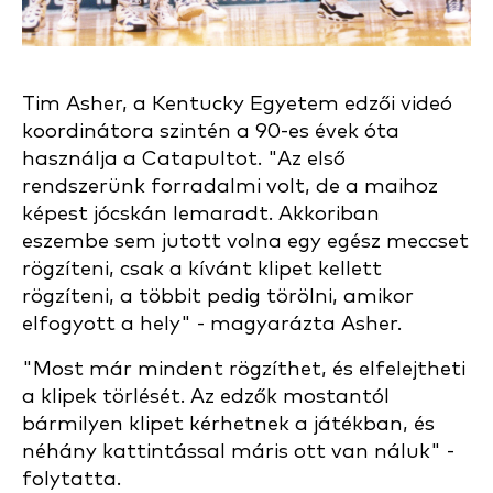
Tim Asher, a Kentucky Egyetem edzői videó
koordinátora szintén a 90-es évek óta
használja a Catapultot. "Az első
rendszerünk forradalmi volt, de a maihoz
képest jócskán lemaradt. Akkoriban
eszembe sem jutott volna egy egész meccset
rögzíteni, csak a kívánt klipet kellett
rögzíteni, a többit pedig törölni, amikor
elfogyott a hely" - magyarázta Asher.
"Most már mindent rögzíthet, és elfelejtheti
a klipek törlését. Az edzők mostantól
bármilyen klipet kérhetnek a játékban, és
néhány kattintással máris ott van náluk" -
folytatta.