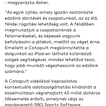
- magyarázta Asher.
"Az egyik újítás, amely igazán ösztönözte
edzőink döntését és csapatunkat, az az élő,
félidei rögzítési lehetőség volt. A félidőben
megmutatjuk a csapatainknak a
felismeréseket, és képesek vagyunk
befolyásolni a játékot, mielőtt az véget érne.
Emellett a Catapult megkönnyítette a
dolgunkat az iPad-en látható különböző
szögek segítségével, mindez lehetővé teszi,
hogy jobb munkát végezhessünk az edzőink
számára."
A Catapult videókkal kapcsolatos
kontextuális adatszolgáltatási kínálatát a
közelmúltban végrehajtott 45 millió dolláros
tőkeemelés erősíti, amelynek célja az
iparágvezető SBG Sports Software