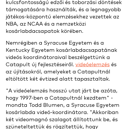
kulcsfontosságú edzői és toborzási döntések
támogatására használták, és a legnagyobb
játékos-központú elemzésekhez vezettek az
NBA, az NCAA és a nemzetközi
kosárlabdacsapatok körében.
Nemrégiben a Syracuse Egyetem és a
Kentucky Egyetem kosárlabdacsapatának
videós koordinátoraival beszélgettünk a
Catapult új fejlesztéseiről.
videóelemzés
és
az újításokról, amelyeket a Catapultnál
eltöltött két évtized alatt tapasztaltak.
"A videóelemzés hosszú utat járt be azóta,
hogy 1997-ben a Catapultnál kezdtem" -
mondta Todd Blumen, a Syracuse Egyetem
kosárlabda videó-koordinátora. "Akkoriban
két videomagnó szalagot állítottunk be, és
szüneteltettük és rögzítettük, hogy