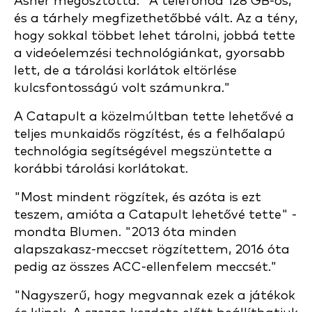
Asher megosztotta: "A telefonod 128 GB-os,
és a tárhely megfizethetőbbé vált. Az a tény,
hogy sokkal többet lehet tárolni, jobbá tette
a videóelemzési technológiánkat, gyorsabb
lett, de a tárolási korlátok eltörlése
kulcsfontosságú volt számunkra."
A Catapult a közelmúltban tette lehetővé a
teljes munkaidős rögzítést, és a felhőalapú
technológia segítségével megszüntette a
korábbi tárolási korlátokat.
"Most mindent rögzítek, és azóta is ezt
teszem, amióta a Catapult lehetővé tette" -
mondta Blumen. "2013 óta minden
alapszakasz-meccset rögzítettem, 2016 óta
pedig az összes ACC-ellenfelem meccsét."
"Nagyszerű, hogy megvannak ezek a játékok