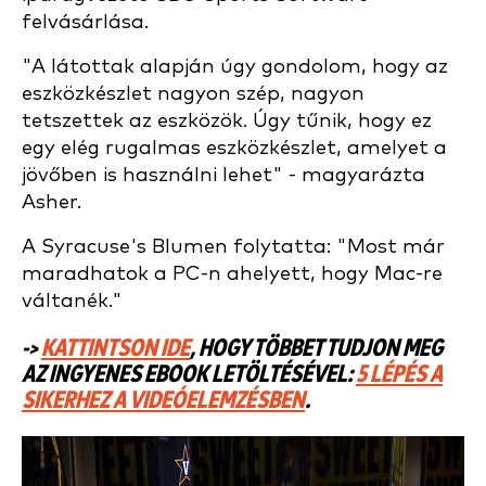
felvásárlása.
"A látottak alapján úgy gondolom, hogy az
eszközkészlet nagyon szép, nagyon
tetszettek az eszközök. Úgy tűnik, hogy ez
egy elég rugalmas eszközkészlet, amelyet a
jövőben is használni lehet" - magyarázta
Asher.
A Syracuse's Blumen folytatta: "Most már
maradhatok a PC-n ahelyett, hogy Mac-re
váltanék."
->
KATTINTSON IDE
, HOGY TÖBBET TUDJON MEG
AZ INGYENES EBOOK LETÖLTÉSÉVEL:
5 LÉPÉS A
SIKERHEZ A VIDEÓELEMZÉSBEN
.