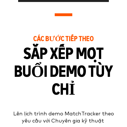
CÁC BƯỚC TIẾP THEO
SẮP XẾP MỘT
BUỔI DEMO TÙY
CHỈ
Lên lịch trình demo MatchTracker theo
yêu cầu với Chuyên gia kỹ thuật