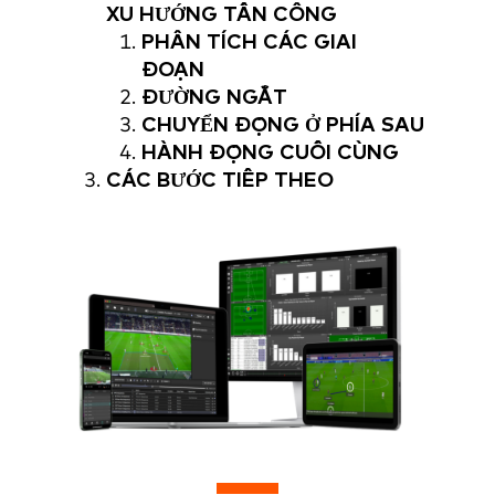
XU HƯỚNG TẤN CÔNG
PHÂN TÍCH CÁC GIAI
ĐOẠN
ĐƯỜNG NGẮT
CHUYỂN ĐỘNG Ở PHÍA SAU
HÀNH ĐỘNG CUỐI CÙNG
CÁC BƯỚC TIẾP THEO