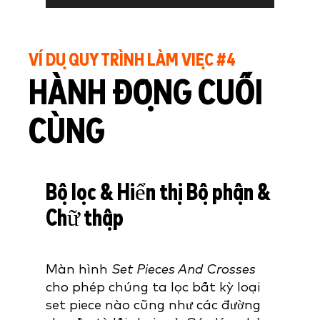
VÍ DỤ QUY TRÌNH LÀM VIỆC #4
HÀNH ĐỘNG CUỐI
CÙNG
Bộ lọc & Hiển thị Bộ phận &
Chữ thập
Màn
hình
Set Pieces And Crosses
cho phép chúng ta lọc bất kỳ loại
set piece nào cũng như các đường