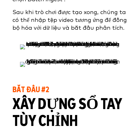
Sau khi trò chơi được tạo xong, chúng ta
có thể nhập tệp video tương ứng để đồng
bộ hóa với dữ liệu và bắt đầu phân tích.
BẮT ĐẦU #2
XÂY DỰNG SỔ TAY
TÙY CHỈNH