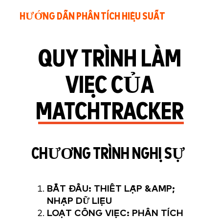
HƯỚNG DẪN PHÂN TÍCH HIỆU SUẤT
QUY TRÌNH LÀM
VIỆC CỦA
MATCHTRACKER
CHƯƠNG TRÌNH NGHỊ SỰ
BẮT ĐẦU: THIẾT LẬP &AMP;
NHẬP DỮ LIỆU
LOẠT CÔNG VIỆC: PHÂN TÍCH