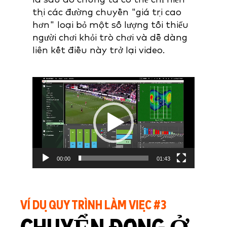
thị các đường chuyền "giá trị cao
hơn" loại bỏ một số lượng tối thiểu
người chơi khỏi trò chơi và dễ dàng
liên kết điều này trở lại video.
Video
Player
00:00
01:43
VÍ DỤ QUY TRÌNH LÀM VIỆC #3