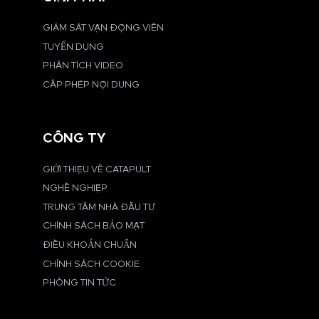
GIÁM SÁT VẬN ĐỘNG VIÊN
TUYỂN DỤNG
PHÂN TÍCH VIDEO
CẤP PHÉP NỘI DUNG
CÔNG TY
GIỚI THIỆU VỀ CATAPULT
NGHỀ NGHIỆP
TRUNG TÂM NHÀ ĐẦU TƯ
CHÍNH SÁCH BẢO MẬT
ĐIỀU KHOẢN CHUẨN
CHÍNH SÁCH COOKIE
PHÒNG TIN TỨC