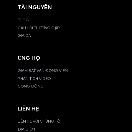
TÀI NGUYÊN
BLOG
CÂU HỎI THƯỜNG GẶP
GIÁ CẢ
ỦNG HỘ
GIÁM SÁT VẬN ĐỘNG VIÊN
PHÂN TÍCH VIDEO
CỘNG ĐỒNG
LIÊN HỆ
LIÊN HỆ VỚI CHÚNG TÔI
ĐỊA ĐIỂM