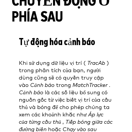
CHUYỂN ĐỘNG Ở
PHÍA SAU
Tự động hóa cảnh báo
Khi sử dụng dữ liệu vị trí (
TracAb
)
trong phân tích của bạn, người
dùng cũng sẽ có quyền truy cập
vào
Cảnh báo
trong
MatchTracker
.
Cảnh báo
là các số liệu bổ sung có
nguồn gốc từ việc biết vị trí của cầu
thủ và bóng để cho phép chúng ta
xem các khoảnh khắc như
Áp lực
của từng cầu thủ
,
Tiếp bóng giữa các
đường biên
hoặc
Chạy vào sau