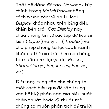
Thật dễ dàng để tạo
Workbook
tùy
chỉnh
trong
MatchTracker
bằng
cách tương tác với nhiều
loại
Display
khác nhau
trên bảng điều
khiển bên trái.
Các Display
này
chứa thông tin từ các tệp dữ liệu sự
kiện (
Opta
) và vị trí (
TracAb
) và
cho phép chúng ta lọc các khoảnh
khắc cụ thể của trò chơi mà chúng
ta muốn xem lại (ví dụ:
Passes,
Shots, Carrys, Sequences, Phases,
v.v.).
Điều này cung cấp cho chúng ta
một cách hiệu quả để tập trung
vào bất kỳ phần nào của hiệu suất
chiến thuật hoặc kỹ thuật mà
chúng ta muốn phân tích để trả lời