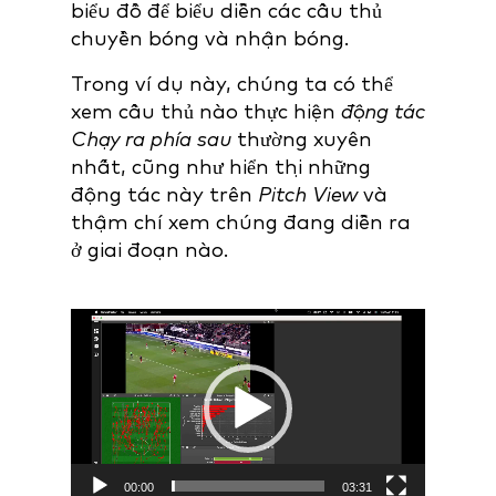
biểu đồ để biểu diễn các cầu thủ
chuyền bóng và nhận bóng.
Trong ví dụ này, chúng ta có thể
xem cầu thủ nào thực hiện
động tác
Chạy ra phía sau
thường xuyên
nhất, cũng như hiển thị những
động tác này trên
Pitch View
và
thậm chí xem chúng đang diễn ra
ở giai đoạn nào.
Video
Player
00:00
03:31