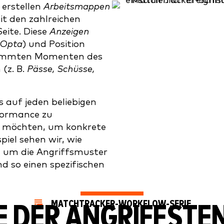
 erstellen
Arbeitsmappen
t den zahlreichen
eite. Diese
Anzeigen
Opta
) und Position
stimmten Momenten des
 (z. B.
Pässe, Schüsse,
s auf jeden beliebigen
formance zu
n möchten, um konkrete
iel sehen wir, wie
, um die Angriffsmuster
 so einen spezifischen
MATCHTRACKER-WORKFLOW-SERIE
E DER ANGRIFFSTE