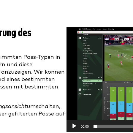
erung des
Video
Player
timmten Pass-Typen in
rn und diese
 anzuzeigen. Wir können
end eines bestimmten
ässen mit bestimmten
ungsansicht
umschalten,
er gefilterten Pässe auf
00:00