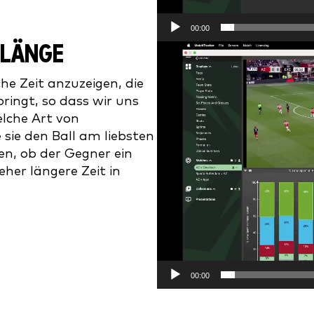
00:00
NLÄNGE
Video
Player
che Zeit anzuzeigen, die
ringt, so dass wir uns
lche Art von
sie den Ball am liebsten
len, ob der Gegner ein
eher längere Zeit in
00:00