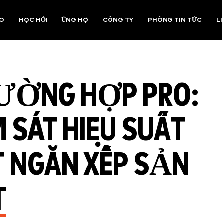
AO
HỌC HỎI
ỦNG HỘ
CÔNG TY
PHÒNG TIN TỨC
L
RƯỜNG HỢP PRO:
 SÁT HIỆU SUẤT
 NGĂN XẾP SẢN
T