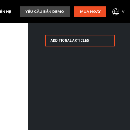
VI
IÊN HỆ
YÊU CẦU BẢN DEMO
MUA NGAY
ADDITIONAL ARTICLES