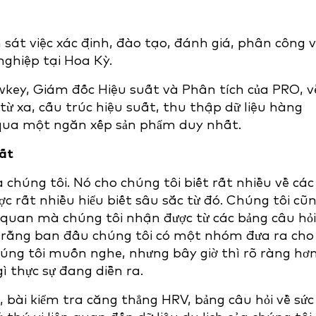
sát việc xác định, đào tạo, đánh giá, phân công 
ghiệp tại Hoa Kỳ.
wkey, Giám đốc Hiệu suất và Phân tích của PRO, v
 từ xa, cấu trúc hiệu suất, thu thập dữ liệu hàng
 qua một ngăn xếp sản phẩm duy nhất.
uất
a chúng tôi. Nó cho chúng tôi biết rất nhiều về các
c rất nhiều hiểu biết sâu sắc từ đó. Chúng tôi cũ
 quan mà chúng tôi nhận được từ các bảng câu hỏi
ĩ rằng ban đầu chúng tôi có một nhóm đưa ra cho
chúng tôi muốn nghe, nhưng bây giờ thì rõ ràng hơ
 thực sự đang diễn ra.
t, bài kiểm tra căng thẳng HRV, bảng câu hỏi về sức