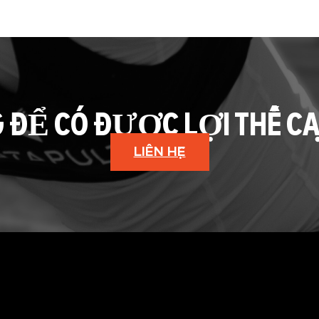
G ĐỂ CÓ ĐƯỢC LỢI THẾ C
LIÊN HỆ