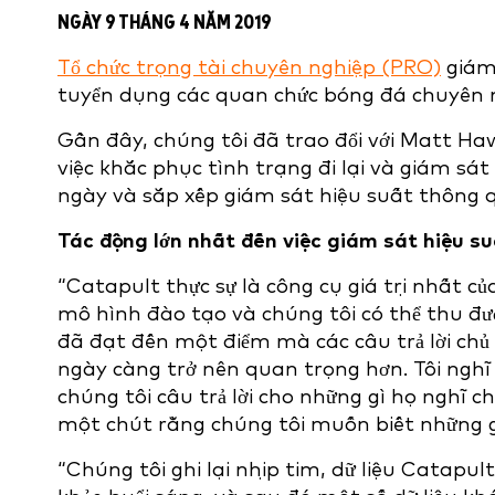
NGÀY 9 THÁNG 4 NĂM 2019
Tổ chức trọng tài chuyên nghiệp (PRO)
giám 
tuyển dụng các quan chức bóng đá chuyên n
Gần đây, chúng tôi đã trao đổi với Matt Ha
việc khắc phục tình trạng đi lại và giám sát
ngày và sắp xếp giám sát hiệu suất thông
Tác động lớn nhất đến việc giám sát hiệu s
“Catapult thực sự là công cụ giá trị nhất củ
mô hình đào tạo và chúng tôi có thể thu đượ
đã đạt đến một điểm mà các câu trả lời chủ
ngày càng trở nên quan trọng hơn. Tôi ngh
chúng tôi câu trả lời cho những gì họ nghĩ 
một chút rằng chúng tôi muốn biết những gì
“Chúng tôi ghi lại nhịp tim, dữ liệu Catapul