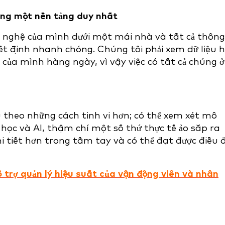
ong một nền tảng duy nhất
ng nghệ của mình dưới một mái nhà và tất cả thông
ết định nhanh chóng. Chúng tôi phải xem dữ liệu h
 của mình hàng ngày, vì vậy việc có tất cả chúng ở
 theo những cách tinh vi hơn; có thể xem xét mô
học và AI, thậm chí một số thứ thực tế ảo sắp ra
i tiết hơn trong tầm tay và có thể đạt được điều 
 trợ quản lý hiệu suất của vận động viên và nhân