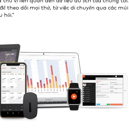
thú vị liên quan đến dữ liệu du lịch của chúng tôi.
 để theo dõi mọi thứ, từ việc di chuyển qua các múi
 hỏi.”