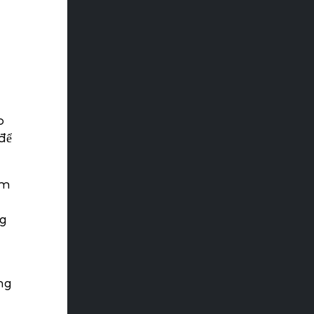
o
để
ệm
ng
ng