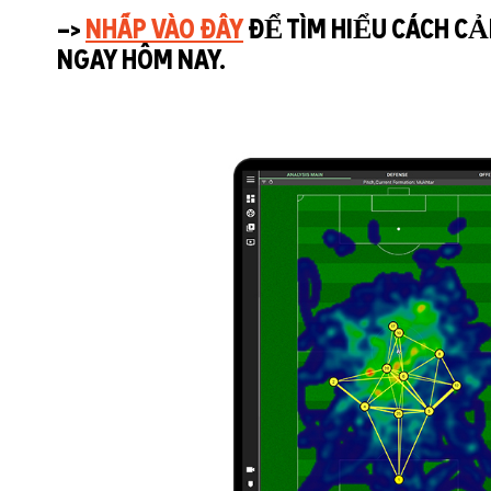
–>
NHẤP VÀO ĐÂY
ĐỂ TÌM HIỂU CÁCH CẢI
NGAY HÔM NAY.