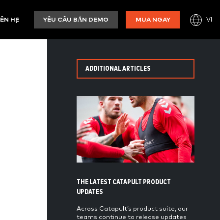
VI
IÊN HỆ
YÊU CẦU BẢN DEMO
MUA NGAY
ADDITIONAL ARTICLES
THE LATEST CATAPULT PRODUCT
UPDATES
Across Catapult’s product suite, our
teams continue to release updates