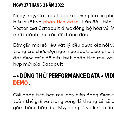
NGÀY 27 THÁNG 2 NĂM 2022
Ngày nay, Catapult tạo ra tương lai của phâ
hiệu suất và
phân tích video
. Lần đầu tiên,
Vector của Catapult được đồng bộ hóa với
nhất dành cho các đội hàng đầu.
Bây giờ, mọi số liệu vật lý đều được kết nối 
trong trò chơi. Đội ngũ hiệu suất, điều phố
đạt được mức độ hiểu biết phân tích mới với 
hợp mới của Catapult.
–> DÙNG THỬ PERFORMANCE DATA + VIDE
DEMO
.
Giải pháp tích hợp mới này hiện đang được 
toàn thế giới và trong vòng 12 tháng tới sẽ
gồm bóng bầu dục Mỹ, bóng rổ và khúc côn 