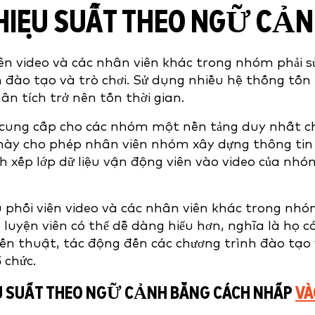
Ề HIỆU SUẤT THEO NGỮ CẢ
iên video và các nhân viên khác trong nhóm phải s
 đào tạo và trò chơi. Sử dụng nhiều hệ thống tốn
n tích trở nên tốn thời gian.
lt cung cấp cho các nhóm một nền tảng duy nhất c
 này cho phép nhân viên nhóm xây dựng thông tin
ch xếp lớp dữ liệu vận động viên vào video của nhó
ều phối viên video và các nhân viên khác trong nh
luyện viên có thể dễ dàng hiểu hơn, nghĩa là họ c
hiến thuật, tác động đến các chương trình đào tạo
 chức.
HIỆU SUẤT THEO NGỮ CẢNH BẰNG CÁCH NHẤP
VÀ