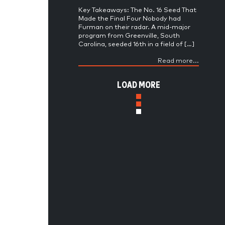
Key Takeaways: The No. 16 Seed That
Made the Final Four Nobody had
Furman on their radar. A mid-major
program from Greenville, South
Carolina, seeded 16th in a field of […]
Read more...
LOAD MORE