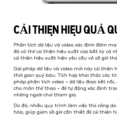
CẢI THIỆN HIỆU QUẢ Q
Phân tích dữ liệu và video xác định điểm mạ
đó có thể cải thiện hiệu suất của bất kỳ cá 
cải thiện hiệu suất hiện yêu cầu vô số giờ th
Giải pháp dữ liệu và video mới này cải thiện 
thời gian quý báu. Tích hợp khai thác các tí
pháp phân tích video – dữ liệu được kết nối,
cho môn thể thao – để tự động xác định trạng
những người chơi tham gia.
Do đó, nhiều quy trình làm việc thủ công do
hóa, giúp giảm số giờ cần thiết để cải thiện