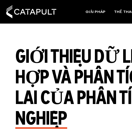
GIẢI PHÁP
THỂ TH
GIỚI THIỆU DỮ L
HỢP VÀ PHÂN T
LAI CỦA PHÂN 
NGHIỆP