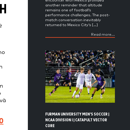
encounter with Mexico provided
NH
another reminder that altitude
remains one of football’s
performance challenges. The post-
match conversation inevitably
ử
returned to Mexico City’s […]
Read more...
ho
m
óm
ó
 và
FURMAN UNIVERSITY MEN’S SOCCER |
O
NCAA DIVISION I | CATAPULT VECTOR
CORE