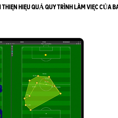
 THIỆN HIỆU QUẢ QUY TRÌNH LÀM VIỆC CỦA B