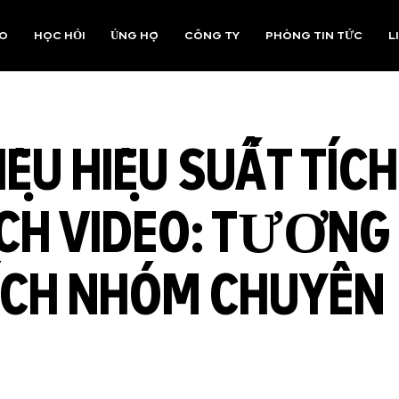
AO
HỌC HỎI
ỦNG HỘ
CÔNG TY
PHÒNG TIN TỨC
L
IỆU HIỆU SUẤT TÍCH
ÍCH VIDEO: TƯƠNG
TÍCH NHÓM CHUYÊN