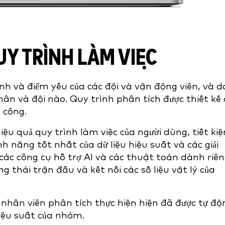
UY TRÌNH LÀM VIỆC
nh và điểm yếu của các đội và vận động viên, và d
nhân và đội nào. Quy trình phân tích được thiết kế 
ủ công.
hiệu quả quy trình làm việc của người dùng, tiết ki
nh năng tốt nhất của dữ liệu hiệu suất và các giải
 các công cụ hỗ trợ AI và các thuật toán dành riê
 thái trận đấu và kết nối các số liệu vật lý của
 nhân viên phân tích thực hiện hiện đã được tự độ
 hiệu suất của nhóm.