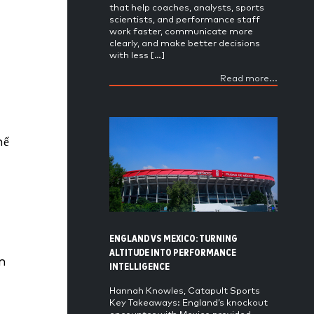
that help coaches, analysts, sports
scientists, and performance staff
work faster, communicate more
clearly, and make better decisions
with less […]
Read more...
hể
ENGLAND VS MEXICO: TURNING
ALTITUDE INTO PERFORMANCE
n
INTELLIGENCE
Hannah Knowles, Catapult Sports
Key Takeaways: England’s knockout