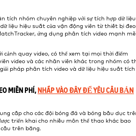
n tích nhóm chuyên nghiệp với sự tích hợp dữ liệu
 dữ liệu hiệu suất của vận động viên từ thiết bị đeo
 MatchTracker, ứng dụng phân tích video mạnh mẽ
với cảnh quay video, có thể xem tại mọi thời điểm
i viên video và các nhân viên khác trong nhóm có t
giải pháp phân tích video và dữ liệu hiệu suất tích
O MIỄN PHÍ,
NHẤP VÀO ĐÂY ĐỂ YÊU CẦU BẢN
cung cấp cho các đội bóng đá và bóng bầu dục trê
 được triển khai cho nhiều môn thể thao khác bao
cầu trên băng.