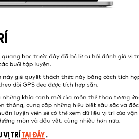
RÍ
quang học trước đây đã bỏ lỡ cơ hội đánh giá vị tr
các buổi tập luyện.
eo này giải quyết thách thức này bằng cách tích hợ
theo dõi GPS đeo được tích hợp sẵn.
há những khía cạnh mới của môn thể thao tương ứn
ền thống, cung cấp những hiểu biết sâu sắc và độc
uấn luyện viên sẽ có thể xem dữ liệu vị trí của vận
, đường mòn và dấu vết, cùng nhiều hơn nữa.
 VỊ TRÍ
TẠI ĐÂY
.