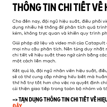
THÔNG TIN CHI TIẾT V
Cho đến nay, đội ngũ hiệu suất, điều phối v
dụng nhiều hệ thống để phân tích quá trình
kém, không trực quan và khiến quy trình phâ
Giải pháp dữ liệu và video mới của Catapu
mọi nhu cầu phân tích. Nền tảng duy nhất
chi tiết về hiệu suất theo ngữ cảnh bằng cá
một cách liền mạch.
Kết quả là, đội ngũ nhân viên hiệu suất, đi
sẽ có thể cung cấp những hiểu biết mà huấn 
thể hỗ trợ tốt hơn cho việc ra quyết định c
cải thiện giao tiếp trong toàn bộ nhóm và tổ
–> TẬN DỤNG THÔNG TIN CHI TIẾT VỀ 
ĐÂY
.