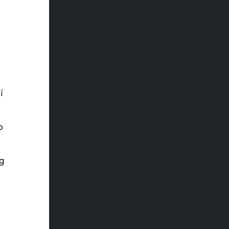
í
p
g