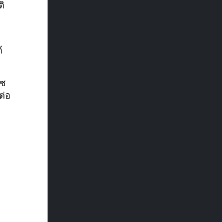
ติ
้
้ช
ต่อ