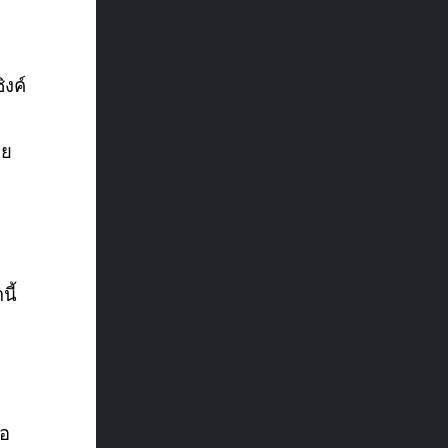
ิงค์
าย
่
นี้
่อ