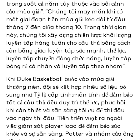
trong suốt cả năm tùy thuộc vào bối cảnh
của mùa giải”. “Chúng tôi may mắn khi có
một giai đoạn tiền mùa giải kéo dài từ đầu
tháng 7 đến giữa tháng 10. Trong thời gian
này, chúng tôi xây dựng chiến lược khối lượng
luyện tập hàng tuần cho cầu thủ bằng cách
cân bằng giữa luyện tập sức mạnh, thể lực,
luyện tập chuyển động chức năng, luyện tập
bóng rổ cá nhân và luyện tập theo nhóm”.
Khi Duke Basketball bước vào mùa giải
thường niên, đội sẽ kết hợp nhiều số liệu bổ
sung như Tỷ lệ cấp tính:mãn tính để đảm bảo
tất cả cầu thủ đều duy trì thể lực, phục hồi
khi cần thiết và sẵn sàng tối ưu để thi đấu
vào ngày thi đấu. Tiến triển vượt ra ngoài
việc giám sát player load để đảm bảo sức
khỏe và sự sẵn sàng, Potter và nhóm của ông