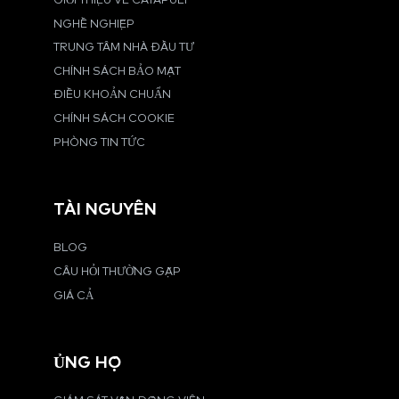
GIỚI THIỆU VỀ CATAPULT
NGHỀ NGHIỆP
TRUNG TÂM NHÀ ĐẦU TƯ
CHÍNH SÁCH BẢO MẬT
ĐIỀU KHOẢN CHUẨN
CHÍNH SÁCH COOKIE
PHÒNG TIN TỨC
TÀI NGUYÊN
BLOG
CÂU HỎI THƯỜNG GẶP
GIÁ CẢ
ỦNG HỘ