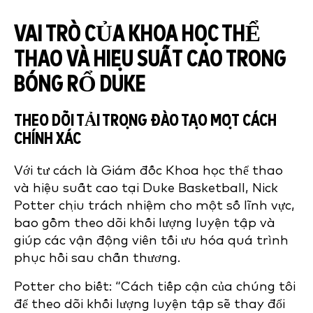
VAI TRÒ CỦA KHOA HỌC THỂ
THAO VÀ HIỆU SUẤT CAO TRONG
BÓNG RỔ DUKE
THEO DÕI TẢI TRỌNG ĐÀO TẠO MỘT CÁCH
CHÍNH XÁC
Với tư cách là Giám đốc Khoa học thể thao
và hiệu suất cao tại Duke Basketball, Nick
Potter chịu trách nhiệm cho một số lĩnh vực,
bao gồm theo dõi khối lượng luyện tập và
giúp các vận động viên tối ưu hóa quá trình
phục hồi sau chấn thương.
Potter cho biết: “Cách tiếp cận của chúng tôi
để theo dõi khối lượng luyện tập sẽ thay đổi