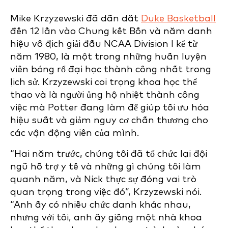
Mike Krzyzewski đã dẫn dắt
Duke Basketball
đến 12 lần vào Chung kết Bốn và năm danh
hiệu vô địch giải đấu NCAA Division I kể từ
năm 1980, là một trong những huấn luyện
viên bóng rổ đại học thành công nhất trong
lịch sử. Krzyzewski coi trọng khoa học thể
thao và là người ủng hộ nhiệt thành công
việc mà Potter đang làm để giúp tối ưu hóa
hiệu suất và giảm nguy cơ chấn thương cho
các vận động viên của mình.
“Hai năm trước, chúng tôi đã tổ chức lại đội
ngũ hỗ trợ y tế và những gì chúng tôi làm
quanh năm, và Nick thực sự đóng vai trò
quan trọng trong việc đó”, Krzyzewski nói.
“Anh ấy có nhiều chức danh khác nhau,
nhưng với tôi, anh ấy giống một nhà khoa