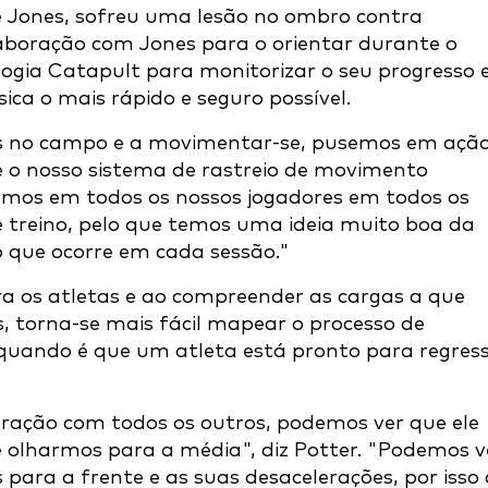
re Jones, sofreu uma lesão no ombro contra
laboração com Jones para o orientar durante o
ologia Catapult para monitorizar o seu progresso 
ica o mais rápido e seguro possível.
ás no campo e a movimentar-se, pusemos em ação
 é o nosso sistema de rastreio de movimento
amos em todos os nossos jogadores em todos os
de treino, pelo que temos uma ideia muito boa da
 que ocorre em cada sessão."
a os atletas e ao compreender as cargas a que
s, torna-se mais fácil mapear o processo de
quando é que um atleta está pronto para regres
ração com todos os outros, podemos ver que ele
e olharmos para a média", diz Potter. "Podemos v
s para a frente e as suas desacelerações, por isso