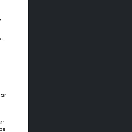
e
 o
sar
er
 as