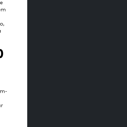
de
têm
o,
a
O
em-
ar