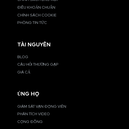
ĐIỀU KHOẢN CHUẨN
CHÍNH SÁCH COOKIE
PHÒNG TIN TỨC
TÀI NGUYÊN
BLOG
CÂU HỎI THƯỜNG GẶP
GIÁ CẢ
ỦNG HỘ
GIÁM SÁT VẬN ĐỘNG VIÊN
PHÂN TÍCH VIDEO
CỘNG ĐỒNG