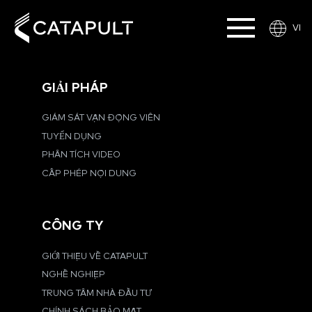
VI
GIẢI PHÁP
GIÁM SÁT VẬN ĐỘNG VIÊN
TUYỂN DỤNG
PHÂN TÍCH VIDEO
CẤP PHÉP NỘI DUNG
CÔNG TY
GIỚI THIỆU VỀ CATAPULT
NGHỀ NGHIỆP
TRUNG TÂM NHÀ ĐẦU TƯ
CHÍNH SÁCH BẢO MẬT