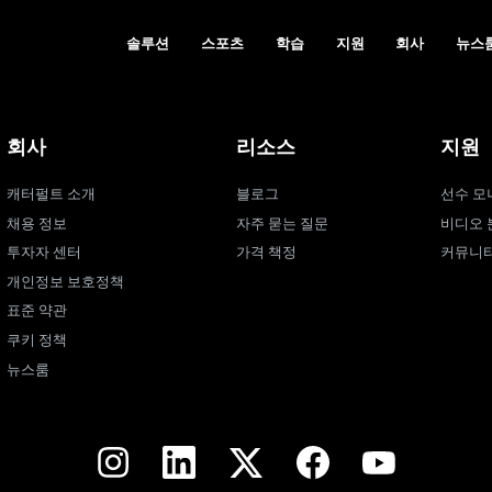
솔루션
스포츠
학습
지원
회사
뉴스
회사
리소스
지원
캐터펄트 소개
블로그
선수 모
채용 정보
자주 묻는 질문
비디오 
투자자 센터
가격 책정
커뮤니
개인정보 보호정책
표준 약관
쿠키 정책
뉴스룸