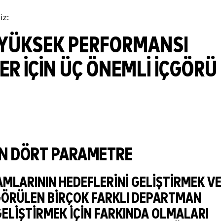
z:
 YÜKSEK PERFORMANSI
R IÇIN ÜÇ ÖNEMLI IÇGÖRÜ
IN DÖRT PARAMETRE
MLARININ HEDEFLERINI GELIŞTIRMEK V
ÖRÜLEN BIRÇOK FARKLI DEPARTMAN
GELIŞTIRMEK IÇIN FARKINDA OLMALARI