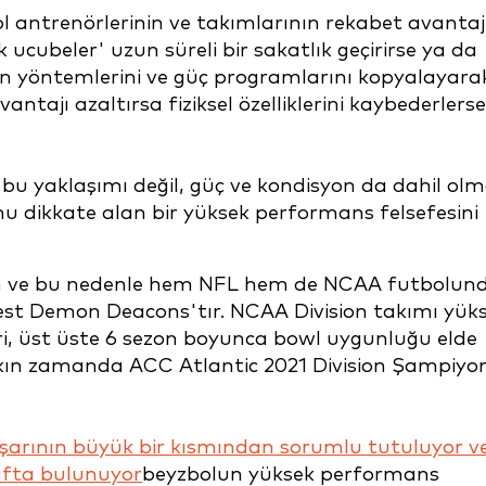
bol antrenörlerinin ve takımlarının rekabet avantaj
 ucubeler' uzun süreli bir sakatlık geçirirse ya da
n yöntemlerini ve güç programlarını kopyalayara
ntajı azaltırsa fiziksel özelliklerini kaybederlerse
e bu yaklaşımı değil, güç ve kondisyon da dahil ol
u dikkate alan bir yüksek performans felsefesini
n ve bu nedenle hem NFL hem de NCAA futbolun
est Demon Deacons'tır. NCAA Division takımı yük
i, üst üste 6 sezon boyunca bowl uygunluğu elde
akın zamanda ACC Atlantic 2021 Division Şampiyo
arının büyük bir kısmından sorumlu tutuluyor v
tıfta bulunuyor
beyzbolun yüksek performans