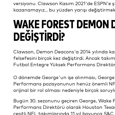
versiyonu. Clawson Kasım 2021'de ESPN'e şun
kazanamayız... bu yüzden yarışı değiştirme
WAKE FOREST DEMON D
DEĞIŞTIRDI?
Clawson, Demon Deacons'a 2014 yılında katı
felsefesini birçok kez değiştirdi. Ancak takı
Futbol Entegre Yüksek Performans Direktör
O dönemde George'un işe alınması, George'u
Performans pozisyonunun henüz önemli NFL
orijinal bir rol olması nedeniyle birçok soruyl
Bugün 30. sezonunu geçiren George, Wake F
Performans Direktörü olarak Houston Texans
çeşitli NFL takımlarında 11 yıl boyunca S&C m