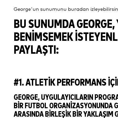
George'un sunumunu buradan izleyebilirsini
BU SUNUMDA GEORGE,
BENIMSEMEK ISTEYENLE
PAYLAŞTI:
#1. ATLETIK PERFORMANS IÇ
GEORGE, UYGULAYICILARIN PROGRA
BIR FUTBOL ORGANIZASYONUNDA G
ARASINDA BIRLEŞIK BIR YAKLAŞIM 