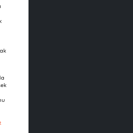
ı
k
mak
da
sek
nu
e