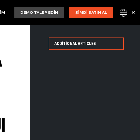
TR
ŞIM
DEMO TALEP EDIN
ŞIMDI SATIN AL
ADDITIONAL ARTICLES
A
I