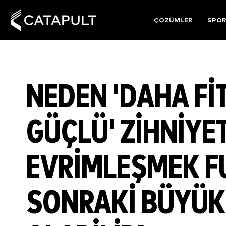
ÇÖZÜMLER
SPO
NEDEN 'DAHA FIT
GÜÇLÜ' ZIHNIYE
EVRIMLEŞMEK F
SONRAKI BÜYÜK