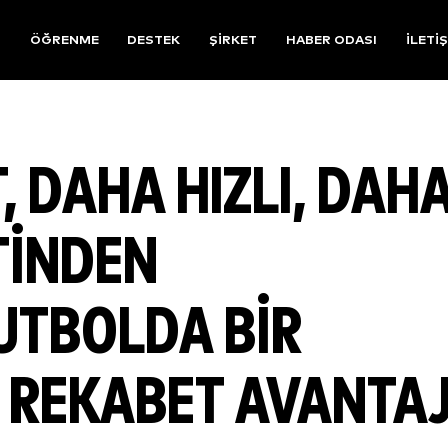
R
ÖĞRENME
DESTEK
ŞIRKET
HABER ODASI
İLETI
, DAHA HIZLI, DAH
TINDEN
UTBOLDA BIR
 REKABET AVANTAJ