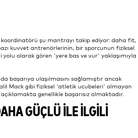
e koordinatörü şu mantrayı takip ediyor: daha fit,
azı kuvvet antrenörlerinin, bir sporcunun fiziksel
 yolu olarak gören 'yere bas ve vur' yaklaşımıyla
mda başarıya ulaşılmasını sağlamıştır ancak
l Mack gibi fiziksel 'atletik ucubeleri' olmayan
 açıklamakta genellikle başarısız olmaktadır.
DAHA GÜÇLÜ ILE ILGILI