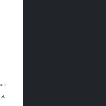
sek
bet