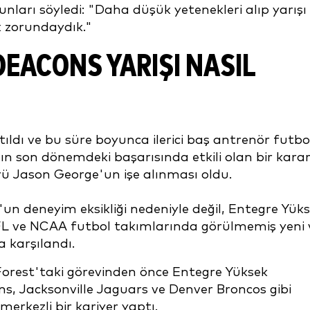
ları söyledi: "Daha düşük yetenekleri alıp yarışı
k zorundaydık."
EACONS YARIŞI NASIL
ldı ve bu süre boyunca ilerici baş antrenör futbo
mın son dönemdeki başarısında etkili olan bir karar
ü Jason George'un işe alınması oldu.
n deneyim eksikliği nedeniyle değil, Entegre Yük
 ve NCAA futbol takımlarında görülmemiş yeni 
a karşılandı.
orest'taki görevinden önce Entegre Yüksek
, Jacksonville Jaguars ve Denver Broncos gibi
erkezli bir kariyer yaptı.