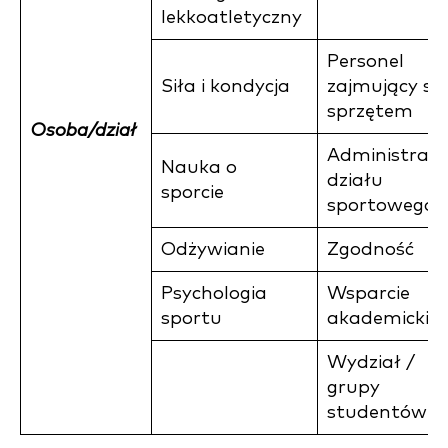
lekkoatletyczny
Personel
Siła i kondycja
zajmujący się
sprzętem
Osoba/dział
Administracj
Nauka o
działu
sporcie
sportowego
Odżywianie
Zgodność
Psychologia
Wsparcie
sportu
akademickie
Wydział /
grupy
studentów