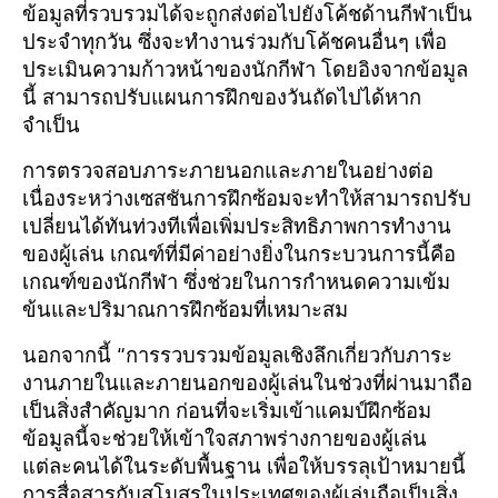
ข้อมูลที่รวบรวมได้จะถูกส่งต่อไปยังโค้ชด้านกีฬาเป็น
ประจำทุกวัน ซึ่งจะทำงานร่วมกับโค้ชคนอื่นๆ เพื่อ
ประเมินความก้าวหน้าของนักกีฬา โดยอิงจากข้อมูล
นี้ สามารถปรับแผนการฝึกของวันถัดไปได้หาก
จำเป็น
การตรวจสอบภาระภายนอกและภายในอย่างต่อ
เนื่องระหว่างเซสชันการฝึกซ้อมจะทำให้สามารถปรับ
เปลี่ยนได้ทันท่วงทีเพื่อเพิ่มประสิทธิภาพการทำงาน
ของผู้เล่น เกณฑ์ที่มีค่าอย่างยิ่งในกระบวนการนี้คือ
เกณฑ์ของนักกีฬา ซึ่งช่วยในการกำหนดความเข้ม
ข้นและปริมาณการฝึกซ้อมที่เหมาะสม
นอกจากนี้ “การรวบรวมข้อมูลเชิงลึกเกี่ยวกับภาระ
งานภายในและภายนอกของผู้เล่นในช่วงที่ผ่านมาถือ
เป็นสิ่งสำคัญมาก ก่อนที่จะเริ่มเข้าแคมป์ฝึกซ้อม
ข้อมูลนี้จะช่วยให้เข้าใจสภาพร่างกายของผู้เล่น
แต่ละคนได้ในระดับพื้นฐาน เพื่อให้บรรลุเป้าหมายนี้
การสื่อสารกับสโมสรในประเทศของผู้เล่นถือเป็นสิ่ง