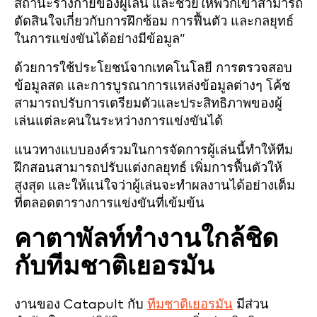
สถานะร่างกายของผู้เล่น และช่วยให้พวกเขาสามารถ
ตัดสินใจเกี่ยวกับการฝึกซ้อม การฟื้นตัว และกลยุทธ์
ในการแข่งขันได้อย่างมีข้อมูล”
ด้วยการใช้ประโยชน์จากเทคโนโลยี การตรวจสอบ
ข้อมูลสด และการบูรณาการแหล่งข้อมูลต่างๆ โค้ช
สามารถปรับการเตรียมตัวและประสิทธิภาพของผู้
เล่นแต่ละคนในระหว่างการแข่งขันได้
แนวทางแบบองค์รวมในการจัดการผู้เล่นนี้ทำให้ทีม
ฝึกสอนสามารถปรับแต่งกลยุทธ์ เพิ่มการฟื้นตัวให้
สูงสุด และให้แน่ใจว่าผู้เล่นจะทำผลงานได้อย่างเต็ม
ที่ตลอดตารางการแข่งขันที่เข้มข้น
คาตาพัลท์ทำงานใกล้ชิด
กับทีมชาติเยอรมัน
งานของ Catapult กับ
ทีมชาติเยอรมัน
มีส่วน