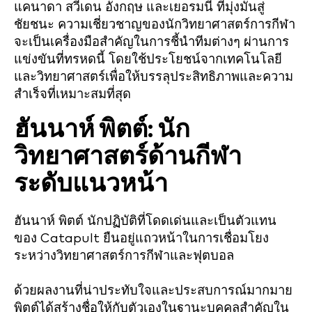
แคนาดา สวีเดน อังกฤษ และเยอรมนี ที่มุ่งมั่นสู่
ชัยชนะ ความเชี่ยวชาญของนักวิทยาศาสตร์การกีฬา
จะเป็นเครื่องมือสำคัญในการชี้นำทีมต่างๆ ผ่านการ
แข่งขันที่ทรหดนี้ โดยใช้ประโยชน์จากเทคโนโลยี
และวิทยาศาสตร์เพื่อให้บรรลุประสิทธิภาพและความ
สำเร็จที่เหมาะสมที่สุด
ฮันนาห์ พิตต์: นัก
วิทยาศาสตร์ด้านกีฬา
ระดับแนวหน้า
ฮันนาห์ พิตต์ นักปฏิบัติที่โดดเด่นและเป็นตัวแทน
ของ Catapult ยืนอยู่แถวหน้าในการเชื่อมโยง
ระหว่างวิทยาศาสตร์การกีฬาและฟุตบอล
ด้วยผลงานที่น่าประทับใจและประสบการณ์มากมาย
พิตต์ได้สร้างชื่อให้กับตัวเองในฐานะบุคคลสำคัญใน