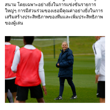
สนาม โดยเฉพาะอย่างยิ่งในการแข่งขันรายการ
ใหญ่ๆ การมีส่วนร่วมของเธอมีคุณค่าอย่างยิ่งในการ
เสริมสร้างประสิทธิภาพของทีมและเพิ่มประสิทธิภาพ
ของผู้เล่น