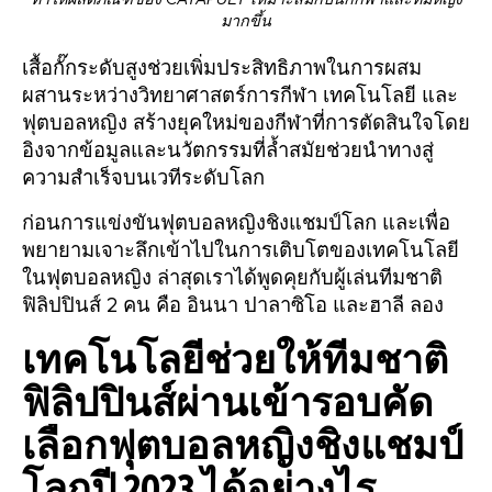
ทำให้ผลิตภัณฑ์ของ CATAPULT เหมาะสมกับนักกีฬาและทีมหญิง
มากขึ้น
เสื้อกั๊กระดับสูงช่วยเพิ่มประสิทธิภาพในการผสม
ผสานระหว่างวิทยาศาสตร์การกีฬา เทคโนโลยี และ
ฟุตบอลหญิง สร้างยุคใหม่ของกีฬาที่การตัดสินใจโดย
อิงจากข้อมูลและนวัตกรรมที่ล้ำสมัยช่วยนำทางสู่
ความสำเร็จบนเวทีระดับโลก
ก่อนการแข่งขันฟุตบอลหญิงชิงแชมป์โลก และเพื่อ
พยายามเจาะลึกเข้าไปในการเติบโตของเทคโนโลยี
ในฟุตบอลหญิง ล่าสุดเราได้พูดคุยกับผู้เล่นทีมชาติ
ฟิลิปปินส์ 2 คน คือ อินนา ปาลาซิโอ และฮาลี ลอง
เทคโนโลยีช่วยให้ทีมชาติ
ฟิลิปปินส์ผ่านเข้ารอบคัด
เลือกฟุตบอลหญิงชิงแชมป์
โลกปี 2023 ได้อย่างไร