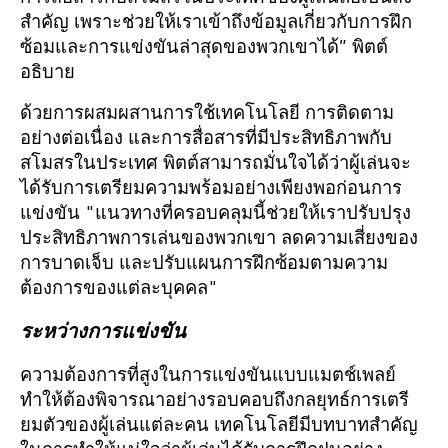
สำคัญ เพราะช่วยให้เราเข้าถึงข้อมูลเกี่ยวกับการฝึก
ซ้อมและการแข่งขันล่าสุดของพวกเขาได้” พิตต์
อธิบาย
ด้วยการผสมผสานการใช้เทคโนโลยี การติดตาม
อย่างต่อเนื่อง และการสื่อสารที่มีประสิทธิภาพกับ
สโมสรในประเทศ พิตต์สามารถมั่นใจได้ว่าผู้เล่นจะ
ได้รับการเตรียมความพร้อมอย่างเพียงพอก่อนการ
แข่งขัน "แนวทางที่ครอบคลุมนี้ช่วยให้เราปรับปรุง
ประสิทธิภาพการเล่นของพวกเขา ลดความเสี่ยงของ
การบาดเจ็บ และปรับแผนการฝึกซ้อมตามความ
ต้องการของแต่ละบุคคล"
ระหว่างการแข่งขัน
ความต้องการที่สูงในการแข่งขันแบบแมตช์เพลย์
ทำให้ต้องพิจารณาอย่างรอบคอบถึงกลยุทธ์การเตรี
ยมตัวของผู้เล่นแต่ละคน เทคโนโลยีมีบทบาทสำคัญ