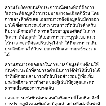
ความรับผิดชอบหลักประการหนึ่งของพิตต์คือการ
วิเคราะห์ข้อมูลที่รวบรวมมาอย่างละเอียดถี่ถ้วน โดย
การเจาะลึกตัวเลข เธอสามารถดึงข้อมูลอันมีค่าออก
มาได้ ซึ่งสามารถแจ้งกระบวนการตัดสินใจสำหรับ
ทีมงานฝึกสอนได้ ความเชี่ยวชาญของพิตต์ในการ
วิเคราะห์ข้อมูลทำให้เธอสามารถระบุรูปแบบ แนว
โน้ม และจุดที่ต้องปรับปรุงได้ ทำให้ทีมสามารถเพิ่ม
ประสิทธิภาพให้กับระบบการฝึกและกลยุทธ์ของตน
ได้
ความสามารถของเธอในการแปลข้อมูลที่ซับซ้อนให้
เป็นคำแนะนำที่สามารถดำเนินการได้ทำให้มั่นใจได้
ว่าทีมฝึกสอนสามารถตัดสินใจอย่างรอบรู้เพื่อเพิ่ม
ประสิทธิภาพการทำงานของผู้เล่นให้สูงสุดและลด
ความเสี่ยงของการบาดเจ็บ
ตลอดการแข่งขันฟุตบอลหญิงชิงแชมป์โลกที่จะถึงนี้
การปรากฏตัวของพิตต์จะมีคุณค่าอย่างยิ่งต่อทีมชาติ