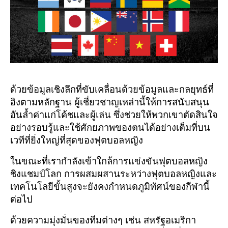
ด้วยข้อมูลเชิงลึกที่ขับเคลื่อนด้วยข้อมูลและกลยุทธ์ที่
อิงตามหลักฐาน ผู้เชี่ยวชาญเหล่านี้ให้การสนับสนุน
อันล้ำค่าแก่โค้ชและผู้เล่น ซึ่งช่วยให้พวกเขาตัดสินใจ
อย่างรอบรู้และใช้ศักยภาพของตนได้อย่างเต็มที่บน
เวทีที่ยิ่งใหญ่ที่สุดของฟุตบอลหญิง
ในขณะที่เรากำลังเข้าใกล้การแข่งขันฟุตบอลหญิง
ชิงแชมป์โลก การผสมผสานระหว่างฟุตบอลหญิงและ
เทคโนโลยีขั้นสูงจะยังคงกำหนดภูมิทัศน์ของกีฬานี้
ต่อไป
ด้วยความมุ่งมั่นของทีมต่างๆ เช่น สหรัฐอเมริกา