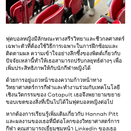
ฟุตบอลหญิงมีลักษณะทางสรีรวิทยาและชีวกลศาสตร์
เฉพาะตัวที่ต้องใช้วิธีการเฉพาะในการฝึกซ้อมและ
ติดตามผล ความเข้าใจอย่างลึกซึ้งของพิตต์เกี่ยวกับ
ปัจจัยเหล่านี้ทำให้เธอสามารถปรับกลยุทธ์ต่างๆ เพื่อ
เพิ่มประสิทธิภาพให้กับนักกีฬาหญิงได้
ด้วยการอยู่แถวหน้าของความก้าวหน้าทาง
วิทยาศาสตร์การกีฬาและทำงานร่วมกับเทคโนโลยี
เชิงนวัตกรรมของ Catapult เธอจึงพยายามขยาย
ขอบเขตของสิ่งที่เป็นไปได้ในฟุตบอลหญิงต่อไป
หากต้องการเรียนรู้เพิ่มเติมเกี่ยวกับ Hannah Pitt
และผลงานของเธอที่มีต่อโลกของวิทยาศาสตร์การ
กีฬา คุณสามารถเยี่ยมชมหน้า LinkedIn ของเธอ