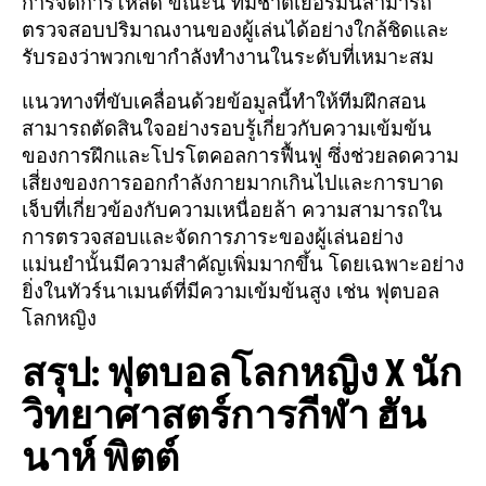
การจัดการโหลด ขณะนี้ ทีมชาติเยอรมันสามารถ
ตรวจสอบปริมาณงานของผู้เล่นได้อย่างใกล้ชิดและ
รับรองว่าพวกเขากำลังทำงานในระดับที่เหมาะสม
แนวทางที่ขับเคลื่อนด้วยข้อมูลนี้ทำให้ทีมฝึกสอน
สามารถตัดสินใจอย่างรอบรู้เกี่ยวกับความเข้มข้น
ของการฝึกและโปรโตคอลการฟื้นฟู ซึ่งช่วยลดความ
เสี่ยงของการออกกำลังกายมากเกินไปและการบาด
เจ็บที่เกี่ยวข้องกับความเหนื่อยล้า ความสามารถใน
การตรวจสอบและจัดการภาระของผู้เล่นอย่าง
แม่นยำนั้นมีความสำคัญเพิ่มมากขึ้น โดยเฉพาะอย่าง
ยิ่งในทัวร์นาเมนต์ที่มีความเข้มข้นสูง เช่น ฟุตบอล
โลกหญิง
สรุป: ฟุตบอลโลกหญิง X นัก
วิทยาศาสตร์การกีฬา ฮัน
นาห์ พิตต์