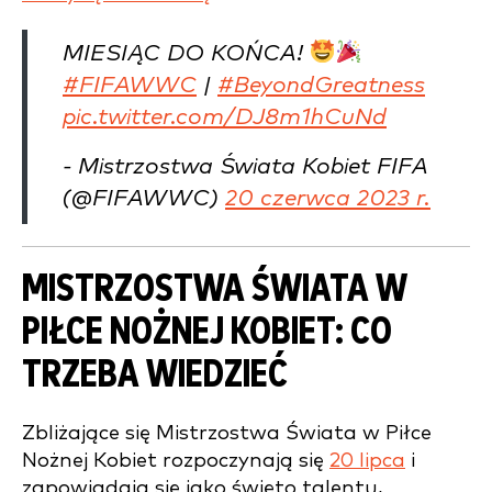
MIESIĄC DO KOŃCA!
#FIFAWWC
|
#BeyondGreatness
pic.twitter.com/DJ8m1hCuNd
- Mistrzostwa Świata Kobiet FIFA
(@FIFAWWC)
20 czerwca 2023 r.
MISTRZOSTWA ŚWIATA W
PIŁCE NOŻNEJ KOBIET: CO
TRZEBA WIEDZIEĆ
Zbliżające się Mistrzostwa Świata w Piłce
Nożnej Kobiet rozpoczynają się
20 lipca
i
zapowiadają się jako święto talentu,