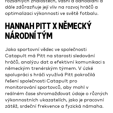
rozsáhlých znalostech, vášni a odhodlání a
dále zdůrazňuje její vliv na rozvoj hráčů a
optimalizaci výkonnosti ve světě fotbalu.
HANNAH PITT X NĚMECKÝ
NÁRODNÍ TÝM
Jako sportovní vědec ve společnosti
Catapult má Pitt na starosti sledování
hráčů, analýzu dat a efektivní komunikaci s
německým trenérským týmem. V úzké
spolupráci s hráči využívá Pitt pokročilá
řešení společnosti Catapult pro
monitorování sportovců, aby mohl v
reálném čase shromažďovat údaje o různých
výkonnostních ukazatelích, jako je pracovní
zátěž, srdeční frekvence a fyzická námaha.