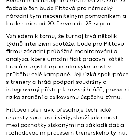
Během nadcházejícího mistrovství světa ve
fotbale žen bude Pittová pro německý
národní tým neocenitelným pomocníkem a
bude s ním od 20. června do 25. srpna.
Vzhledem k tomu, že turnaj trvá několik
týdnů intenzivní soutěže, bude pro Pittovu
firmu zásadní průběžné monitorování a
analýza, které umožní řídit pracovní zátěž
hráčů a zajistit optimální výkonnost v
průběhu celé kampaně. Její úzká spolupráce
s trenéry a hráči podpoří soudržný a
integrovaný přístup k rozvoji hráčů, prevenci
rizika zranění a celkovému úspěchu týmu.
Pittova role navíc přesahuje technické
aspekty sportovní vědy; slouží jako most
mezi poznatky získanými na základě dat a
rozhodovacím procesem trenérského týmu.