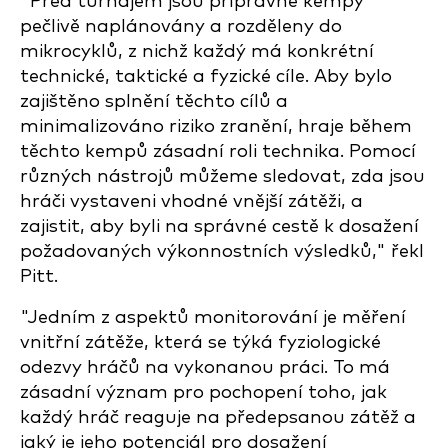
"Před turnajem jsou přípravné kempy
pečlivě naplánovány a rozděleny do
mikrocyklů, z nichž každý má konkrétní
technické, taktické a fyzické cíle. Aby bylo
zajištěno splnění těchto cílů a
minimalizováno riziko zranění, hraje během
těchto kempů zásadní roli technika. Pomocí
různých nástrojů můžeme sledovat, zda jsou
hráči vystaveni vhodné vnější zátěži, a
zajistit, aby byli na správné cestě k dosažení
požadovaných výkonnostních výsledků," řekl
Pitt.
"Jedním z aspektů monitorování je měření
vnitřní zátěže, která se týká fyziologické
odezvy hráčů na vykonanou práci. To má
zásadní význam pro pochopení toho, jak
každý hráč reaguje na předepsanou zátěž a
jaký je jeho potenciál pro dosažení