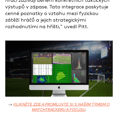
hráči zažívají během konkrétních taktických
výstupů v zápase. Tato integrace poskytuje
cenné poznatky o vztahu mezi fyzickou
zátěží hráčů a jejich strategickými
rozhodnutími na hřišti," uvedl Pitt.
->
KLIKNĚTE ZDE A PROMLUVTE SI S NAŠÍM TÝMEM O
MATCHTRACKERU A FOCUSU
.