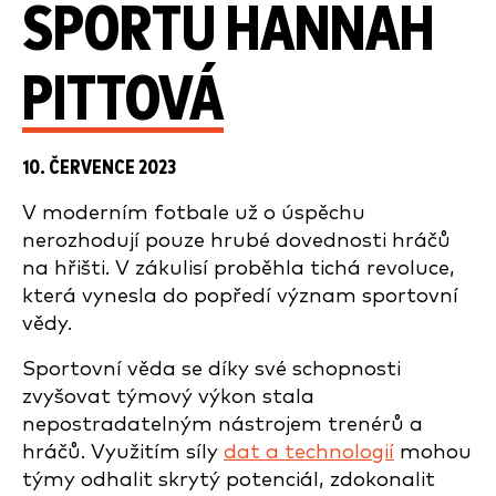
SPORTU HANNAH
PITTOVÁ
10. ČERVENCE 2023
V moderním fotbale už o úspěchu
nerozhodují pouze hrubé dovednosti hráčů
na hřišti. V zákulisí proběhla tichá revoluce,
která vynesla do popředí význam sportovní
vědy.
Sportovní věda se díky své schopnosti
zvyšovat týmový výkon stala
nepostradatelným nástrojem trenérů a
hráčů. Využitím síly
dat a technologií
mohou
týmy odhalit skrytý potenciál, zdokonalit