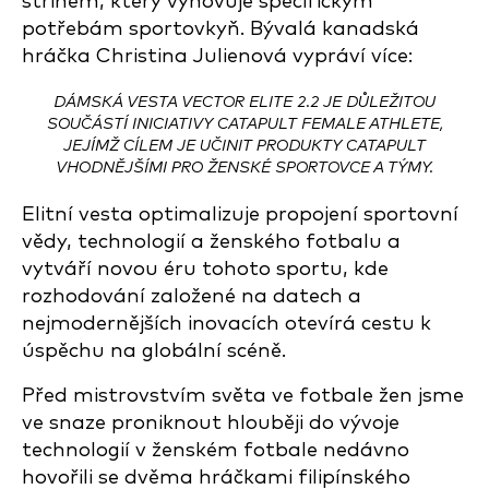
střihem, který vyhovuje specifickým
potřebám sportovkyň. Bývalá kanadská
hráčka Christina Julienová vypráví více:
DÁMSKÁ VESTA VECTOR ELITE 2.2 JE DŮLEŽITOU
SOUČÁSTÍ INICIATIVY CATAPULT FEMALE ATHLETE,
JEJÍMŽ CÍLEM JE UČINIT PRODUKTY CATAPULT
VHODNĚJŠÍMI PRO ŽENSKÉ SPORTOVCE A TÝMY.
Elitní vesta optimalizuje propojení sportovní
vědy, technologií a ženského fotbalu a
vytváří novou éru tohoto sportu, kde
rozhodování založené na datech a
nejmodernějších inovacích otevírá cestu k
úspěchu na globální scéně.
Před mistrovstvím světa ve fotbale žen jsme
ve snaze proniknout hlouběji do vývoje
technologií v ženském fotbale nedávno
hovořili se dvěma hráčkami filipínského