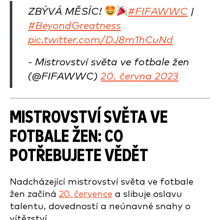
ZBÝVÁ MĚSÍC!
#FIFAWWC
|
#BeyondGreatness
pic.twitter.com/DJ8m1hCuNd
- Mistrovství světa ve fotbale žen
(@FIFAWWC)
20. června 2023
MISTROVSTVÍ SVĚTA VE
FOTBALE ŽEN: CO
POTŘEBUJETE VĚDĚT
Nadcházející mistrovství světa ve fotbale
žen začíná
20. července
a slibuje oslavu
talentu, dovedností a neúnavné snahy o
vítězství.