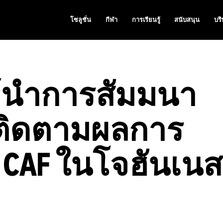
โซลูชั่น
กีฬา
การเรียนรู้
สนับสนุน
บริ
ผู้นำการสัมมนา
ารติดตามผลการ
 CAF ในโจฮันเนส