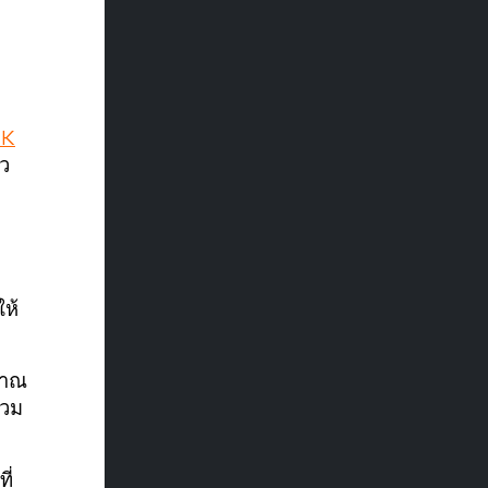
EK
ยว
ให้
ิมาณ
รวม
ี่