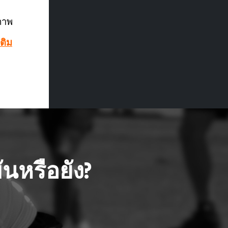
ภาพ
ติม
นหรือยัง?