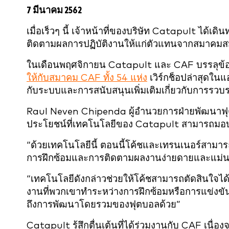
7 มีนาคม 2562
เมื่อเร็วๆ นี้ เจ้าหน้าที่ของบริษัท Catapult ได้เดิน
ติดตามผลการปฏิบัติงานให้แก่ตัวแทนจากสมาคมสม
ในเดือนพฤศจิกายน Catapult และ CAF บรรลุข
ให้กับสมาคม CAF ทั้ง 54 แห่ง
เวิร์กช็อปล่าสุดใน
กับระบบและการสนับสนุนเพิ่มเติมเกี่ยวกับการรว
Raul Neven Chipenda ผู้อำนวยการฝ่ายพัฒนาฟุต
ประโยชน์ที่เทคโนโลยีของ Catapult สามารถมอบ
“ด้วยเทคโนโลยีนี้ ตอนนี้โค้ชและเทรนเนอร์สามารถร
การฝึกซ้อมและการติดตามผลงานง่ายดายและแม่นยำ
“เทคโนโลยีดังกล่าวช่วยให้โค้ชสามารถตัดสินใจได้ด
งานที่พวกเขาทำระหว่างการฝึกซ้อมหรือการแข่งขัน 
ถึงการพัฒนาโดยรวมของฟุตบอลด้วย”
Catapult รู้สึกตื่นเต้นที่ได้ร่วมงานกับ CAF เนื่