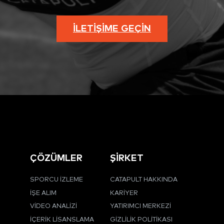
İLETIŞIME GEÇIN
ÇÖZÜMLER
ŞİRKET
SPORCU İZLEME
CATAPULT HAKKINDA
İŞE ALIM
KARIYER
VIDEO ANALIZI
YATIRIMCI MERKEZI
İÇERIK LISANSLAMA
GIZLILIK POLITIKASI