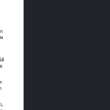
ม
ึก
าพ
ได้
นอ
ท
ถ
FL