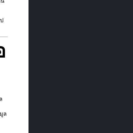
็น
อป
อ
ล
ล
มูล