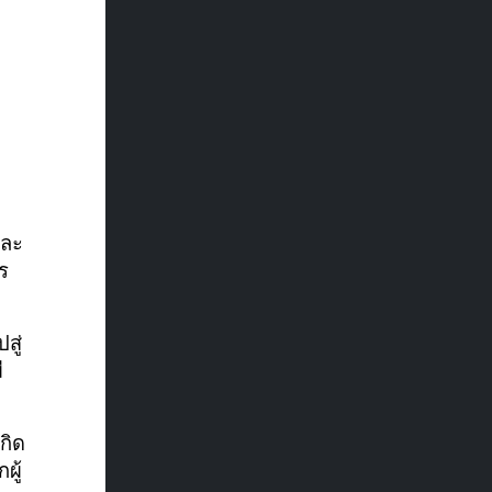
และ
ร
สู่
ี
กิด
ผู้