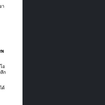
นขา
าพ
ีโอ
งลึก
ได้