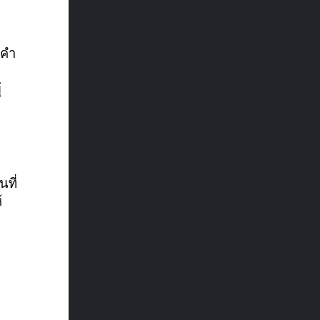
้คำ
้
ที่
้