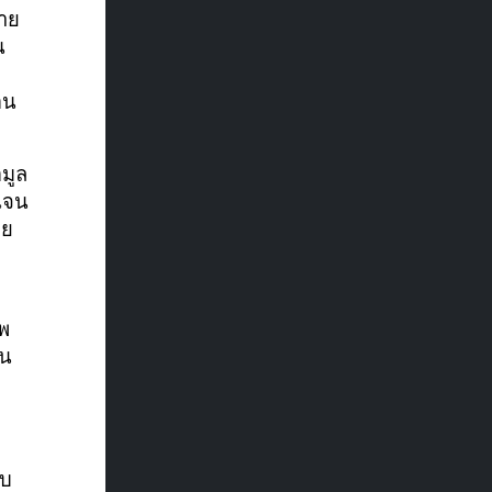
่าย
น
อน
อมูล
เจน
าย
าพ
้น
บบ