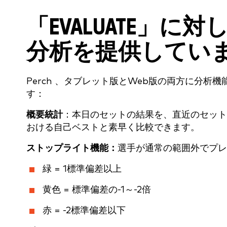
「EVALUATE」
分析を提供してい
Perch 、タブレット版とWeb版の両方に分
す：
概要統計
：本日のセットの結果を、直近のセット
おける自己ベストと素早く比較できます。
ストップライト機能：
選手が通常の範囲外でプレーし
緑 = 1標準偏差以上
黄色 = 標準偏差の-1～-2倍
赤 = -2標準偏差以下