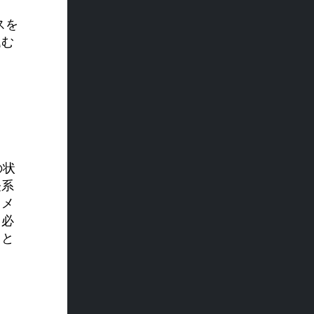
スを
込む
の状
経系
スメ
る必
こと