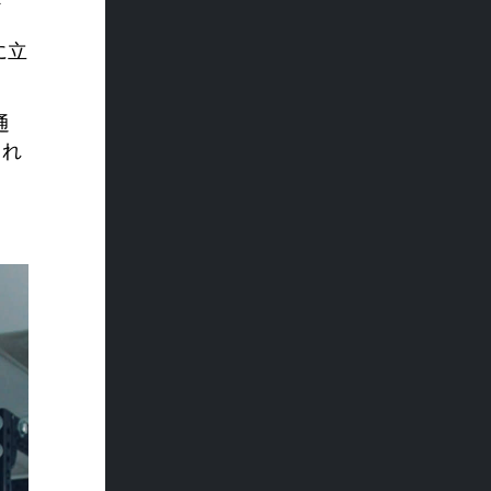
に立
通
され
ま