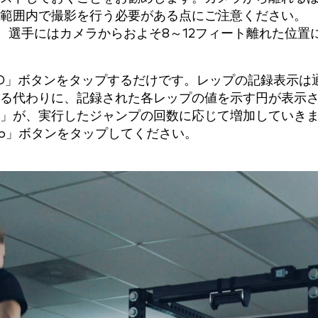
範囲内で撮影を行う必要がある点にご注意ください。
 よう、選手にはカメラからおよそ8～12フィート離れた位置
RD」ボタンをタップするだけです。レップの記録表示は
る代わりに、記録された各レップの値を示す円が表示
」が、実行したジャンプの回数に応じて増加していき
op」ボタンをタップしてください。