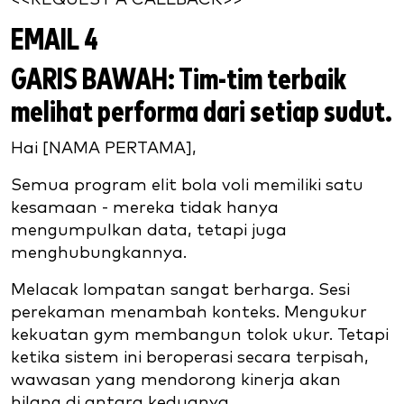
EMAIL 4
GARIS BAWAH:
Tim-tim terbaik
melihat performa dari setiap sudut.
Hai [NAMA PERTAMA],
Semua program elit bola voli memiliki satu
kesamaan - mereka tidak hanya
mengumpulkan data, tetapi juga
menghubungkannya.
Melacak lompatan sangat berharga. Sesi
perekaman menambah konteks. Mengukur
kekuatan gym membangun tolok ukur. Tetapi
ketika sistem ini beroperasi secara terpisah,
wawasan yang mendorong kinerja akan
hilang di antara keduanya.