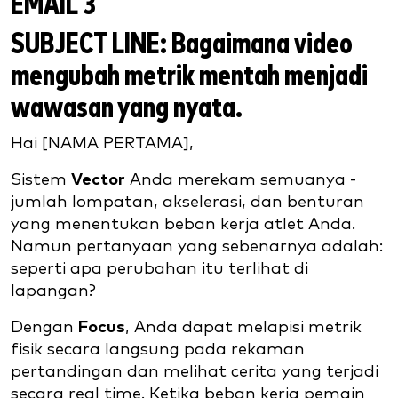
EMAIL 3
SUBJECT LINE:
Bagaimana video
mengubah metrik mentah menjadi
wawasan yang nyata.
Hai [NAMA PERTAMA],
Sistem
Vector
Anda merekam semuanya -
jumlah lompatan, akselerasi, dan benturan
yang menentukan beban kerja atlet Anda.
Namun pertanyaan yang sebenarnya adalah:
seperti apa perubahan itu terlihat di
lapangan?
Dengan
Focus
, Anda dapat melapisi metrik
fisik secara langsung pada rekaman
pertandingan dan melihat cerita yang terjadi
secara real time. Ketika beban kerja pemain