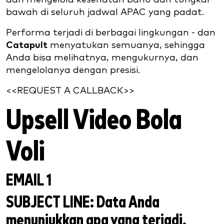
bawah di seluruh jadwal APAC yang padat.
Performa terjadi di berbagai lingkungan - dan
Catapult
menyatukan semuanya, sehingga
Anda bisa melihatnya, mengukurnya, dan
mengelolanya dengan presisi.
<<REQUEST A CALLBACK>>
Upsell Video Bola
Voli
EMAIL 1
SUBJECT LINE:
Data Anda
menunjukkan apa yang terjadi.