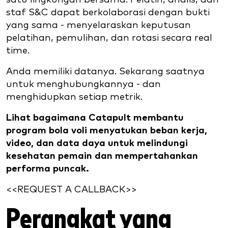
staf S&C dapat berkolaborasi dengan bukti
yang sama - menyelaraskan keputusan
pelatihan, pemulihan, dan rotasi secara real
time.
Anda memiliki datanya. Sekarang saatnya
untuk menghubungkannya - dan
menghidupkan setiap metrik.
Lihat bagaimana Catapult membantu
program bola voli menyatukan beban kerja,
video, dan data daya untuk melindungi
kesehatan pemain dan mempertahankan
performa puncak.
<<REQUEST A CALLBACK>>
Perangkat yang