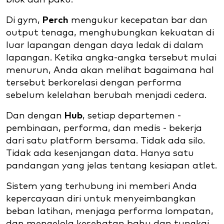
Di gym,
Perch
mengukur kecepatan bar dan
output tenaga, menghubungkan kekuatan di
luar lapangan dengan daya ledak di dalam
lapangan. Ketika angka-angka tersebut mulai
menurun, Anda akan melihat bagaimana hal
tersebut berkorelasi dengan performa
sebelum kelelahan berubah menjadi cedera.
Dan dengan
Hub
, setiap departemen -
pembinaan, performa, dan medis - bekerja
dari satu platform bersama. Tidak ada silo.
Tidak ada kesenjangan data. Hanya satu
pandangan yang jelas tentang kesiapan atlet.
Sistem yang terhubung ini memberi Anda
kepercayaan diri untuk menyeimbangkan
beban latihan, menjaga performa lompatan,
dan mengelola kesehatan bahu dan tungkai