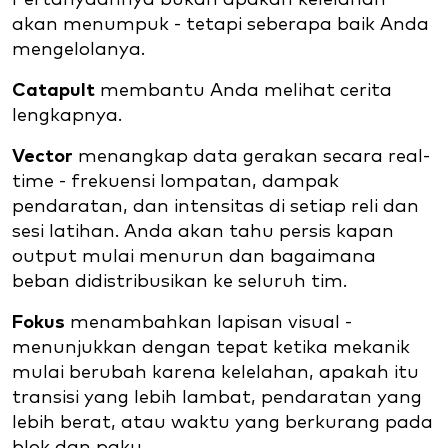
akan menumpuk - tetapi seberapa baik Anda
mengelolanya.
Catapult
membantu Anda melihat cerita
lengkapnya.
Vector
menangkap data gerakan secara real-
time - frekuensi lompatan, dampak
pendaratan, dan intensitas di setiap reli dan
sesi latihan. Anda akan tahu persis kapan
output mulai menurun dan bagaimana
beban didistribusikan ke seluruh tim.
Fokus
menambahkan lapisan visual -
menunjukkan dengan tepat ketika mekanik
mulai berubah karena kelelahan, apakah itu
transisi yang lebih lambat, pendaratan yang
lebih berat, atau waktu yang berkurang pada
blok dan paku.