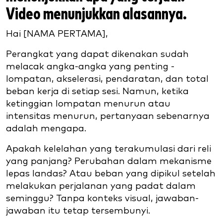
Video menunjukkan alasannya.
Hai [NAMA PERTAMA],
Perangkat yang dapat dikenakan sudah
melacak angka-angka yang penting -
lompatan, akselerasi, pendaratan, dan total
beban kerja di setiap sesi. Namun, ketika
ketinggian lompatan menurun atau
intensitas menurun, pertanyaan sebenarnya
adalah mengapa.
Apakah kelelahan yang terakumulasi dari reli
yang panjang? Perubahan dalam mekanisme
lepas landas? Atau beban yang dipikul setelah
melakukan perjalanan yang padat dalam
seminggu? Tanpa konteks visual, jawaban-
jawaban itu tetap tersembunyi.