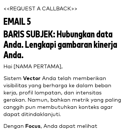
<<REQUEST A CALLBACK>>
EMAIL 5
BARIS SUBJEK:
Hubungkan data
Anda. Lengkapi gambaran kinerja
Anda.
Hai [NAMA PERTAMA],
Sistem
Vector
Anda telah memberikan
visibilitas yang berharga ke dalam beban
kerja, profil lompatan, dan intensitas
gerakan. Namun, bahkan metrik yang paling
canggih pun membutuhkan konteks agar
dapat ditindaklanjuti.
Dengan
Focus
, Anda dapat melihat