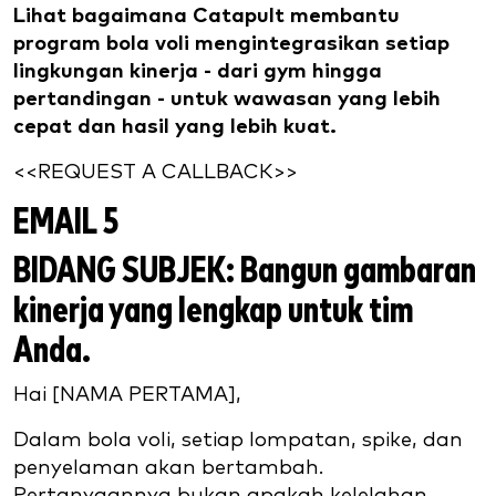
Lihat bagaimana Catapult membantu
program bola voli mengintegrasikan setiap
lingkungan kinerja - dari gym hingga
pertandingan - untuk wawasan yang lebih
cepat dan hasil yang lebih kuat.
<<REQUEST A CALLBACK>>
EMAIL 5
BIDANG
SUBJEK:
Bangun gambaran
kinerja yang lengkap untuk tim
Anda.
Hai [NAMA PERTAMA],
Dalam bola voli, setiap lompatan, spike, dan
penyelaman akan bertambah.
Pertanyaannya bukan apakah kelelahan