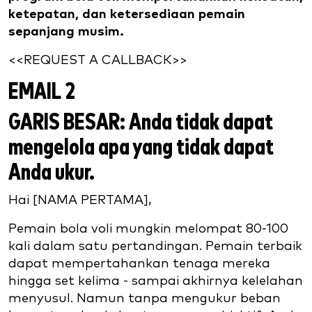
ketepatan, dan ketersediaan pemain
sepanjang musim.
<<REQUEST A CALLBACK>>
EMAIL 2
GARIS BESAR:
Anda tidak dapat
mengelola apa yang tidak dapat
Anda ukur.
Hai [NAMA PERTAMA],
Pemain bola voli mungkin melompat 80-100
kali dalam satu pertandingan. Pemain terbaik
dapat mempertahankan tenaga mereka
hingga set kelima - sampai akhirnya kelelahan
menyusul. Namun tanpa mengukur beban