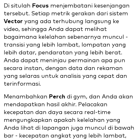
Di situlah
Focus
menjembatani kesenjangan
tersebut. Setiap metrik gerakan dari sistem
Vector
yang ada terhubung langsung ke
video, sehingga Anda dapat melihat
bagaimana kelelahan sebenarnya muncul -
transisi yang lebih lambat, lompatan yang
lebih datar, pendaratan yang lebih berat.
Anda dapat meninjau permainan apa pun
secara instan, dengan data dan rekaman
yang selaras untuk analisis yang cepat dan
terinformasi.
Menambahkan
Perch
di gym, dan Anda akan
mendapatkan hasil akhir. Pelacakan
kecepatan dan daya secara real-time
mengungkapkan apakah kelelahan yang
Anda lihat di lapangan juga muncul di bawah
bar - kecepatan angkat yang lebih lambat,