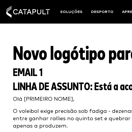
SOLUÇÕES
DESPORTO
APR
Novo logótipo para
EMAIL 1
LINHA DE ASSUNTO:
Está a ac
Olá [PRIMEIRO NOME],
O voleibol exige precisão sob fadiga - dezena
entre ganhar rallies no quinto set e queb
apenas a produzem.