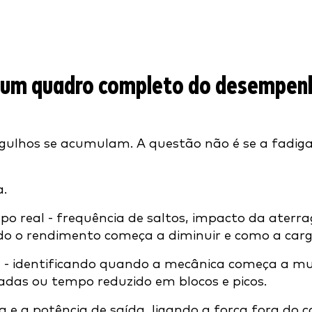
 um quadro completo do desempenh
rgulhos se acumulam. A questão não é se a fadiga
a.
real - frequência de saltos, impacto da aterra
o o rendimento começa a diminuir e como a carga
- identificando quando a mecânica começa a mud
adas ou tempo reduzido em blocos e picos.
 e a potência de saída, ligando a força fora do