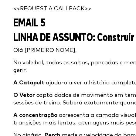
<<REQUEST A CALLBACK>>
EMAIL 5
LINHA DE ASSUNTO:
Construir
Olá [PRIMEIRO NOME],
No voleibol, todos os saltos, pancadas e me
gerir.
A Catapult
ajuda-o a ver a história complet
O Vetor
capta dados de movimento em tempo 
sessões de treino. Saberá exatamente quand
A concentração
acrescenta a camada visual 
transições mais lentas, aterragens mais pes
No ginásio,
Perch
mede a velocidade da barra