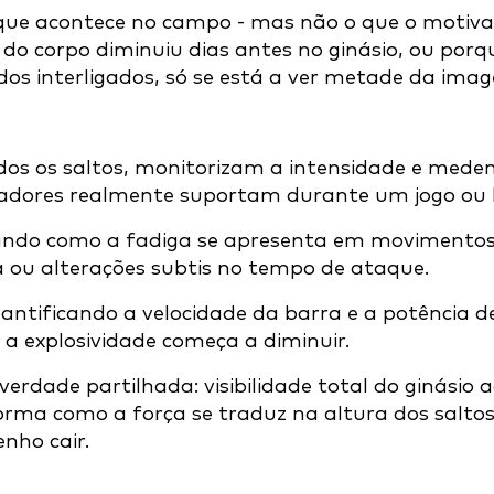
que acontece no campo - mas não o que o motiva.
r do corpo diminuiu dias antes no ginásio, ou po
os interligados, só se está a ver metade da ima
os os saltos, monitorizam a intensidade e mede
gadores realmente suportam durante um jogo ou b
ndo como a fadiga se apresenta em movimentos re
a ou alterações subtis no tempo de ataque.
quantificando a velocidade da barra e a potência
a explosividade começa a diminuir.
rdade partilhada: visibilidade total do ginásio a
a como a força se traduz na altura dos saltos
nho cair.