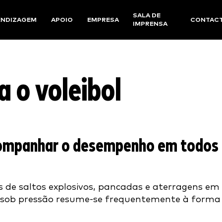
SALA DE
ENDIZAGEM
APOIO
EMPRESA
CONTAC
IMPRENSA
 o voleibol
ompanhar o desempenho em todos 
s de saltos explosivos, pancadas e aterragens em 
rar sob pressão resume-se frequentemente à form