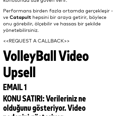
konusunda size güven verir.
Performans birden fazla ortamda gerçekleşir -
ve
Catapult
hepsini bir araya getirir, böylece
onu görebilir, ölçebilir ve hassas bir şekilde
yönetebilirsiniz.
<<REQUEST A CALLBACK>>
VolleyBall Video
Upsell
EMAIL 1
KONU SATIRI:
Verileriniz ne
olduğunu gösteriyor. Video