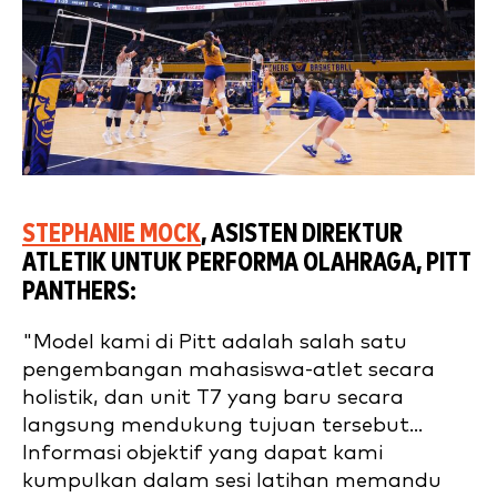
STEPHANIE MOCK
, ASISTEN DIREKTUR
ATLETIK UNTUK PERFORMA OLAHRAGA, PITT
PANTHERS:
"Model kami di Pitt adalah salah satu
pengembangan mahasiswa-atlet secara
holistik, dan unit T7 yang baru secara
langsung mendukung tujuan tersebut...
Informasi objektif yang dapat kami
kumpulkan dalam sesi latihan memandu