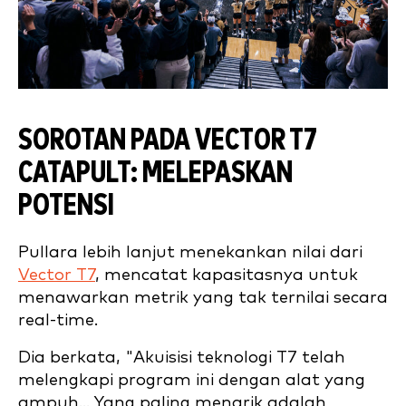
SOROTAN PADA VECTOR T7
CATAPULT: MELEPASKAN
POTENSI
Pullara lebih lanjut menekankan nilai dari
Vector T7
, mencatat kapasitasnya untuk
menawarkan metrik yang tak ternilai secara
real-time.
Dia berkata, "Akuisisi teknologi T7 telah
melengkapi program ini dengan alat yang
ampuh... Yang paling menarik adalah