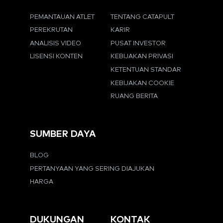
PEMANTAUAN ATLET
TENTANG CATAPULT
PEREKRUTAN
KARIR
ANALISIS VIDEO
PUSAT INVESTOR
LISENSI KONTEN
KEBIJAKAN PRIVASI
KETENTUAN STANDAR
KEBIJAKAN COOKIE
RUANG BERITA
SUMBER DAYA
BLOG
PERTANYAAN YANG SERING DIAJUKAN
HARGA
DUKUNGAN
KONTAK