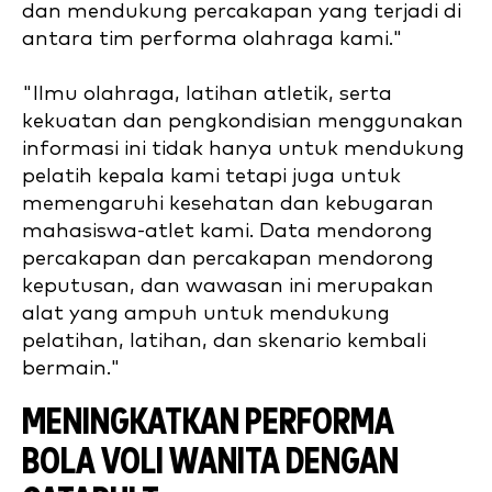
dan mendukung percakapan yang terjadi di
antara tim performa olahraga kami."
"Ilmu olahraga, latihan atletik, serta
kekuatan dan pengkondisian menggunakan
informasi ini tidak hanya untuk mendukung
pelatih kepala kami tetapi juga untuk
memengaruhi kesehatan dan kebugaran
mahasiswa-atlet kami. Data mendorong
percakapan dan percakapan mendorong
keputusan, dan wawasan ini merupakan
alat yang ampuh untuk mendukung
pelatihan, latihan, dan skenario kembali
bermain."
MENINGKATKAN PERFORMA
BOLA VOLI WANITA DENGAN