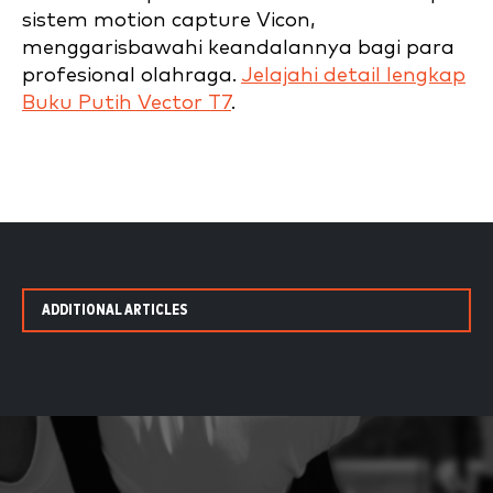
sistem motion capture Vicon,
menggarisbawahi keandalannya bagi para
profesional olahraga.
Jelajahi detail lengkap
Buku Putih Vector T7
.
ADDITIONAL ARTICLES