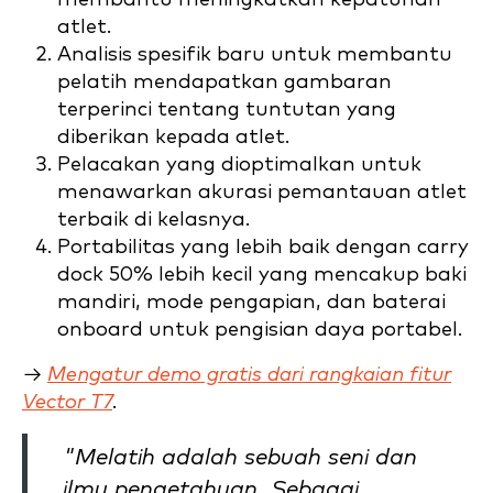
atlet.
Analisis spesifik baru untuk membantu
pelatih mendapatkan gambaran
terperinci tentang tuntutan yang
diberikan kepada atlet.
Pelacakan yang dioptimalkan untuk
menawarkan akurasi pemantauan atlet
terbaik di kelasnya.
Portabilitas yang lebih baik dengan carry
dock 50% lebih kecil yang mencakup baki
mandiri, mode pengapian, dan baterai
onboard untuk pengisian daya portabel.
→
Mengatur demo gratis dari rangkaian fitur
Vector T7
.
"Melatih adalah sebuah seni dan
ilmu pengetahuan. Sebagai