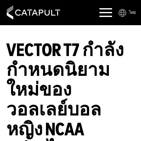
ไทย
VECTOR T7 กำลัง
กำหนดนิยาม
ใหม่ของ
วอลเลย์บอล
หญิง NCAA