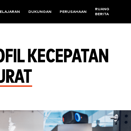
RUANG
ELAJARAN
DUKUNGAN
PERUSAHAAN
BERITA
OFIL KECEPATAN
URAT