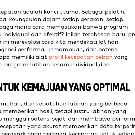
etepatan adalah kunci utama. Sebagai pelatih,
apai keunggulan dalam setiap gerakan, setiap
n, bagaimana cara memastikan bahwa program
individual dan efektif? Inilah terobosan baru: pro
ini merevolusi cara kita mendekati latihan,
genai performa, kemampuan, dan potensi
apa memiliki alat
profil kecepatan beban
yang
 program latihan secara individual dan
NTUK KEMAJUAN YANG OPTIMAL
kelemahan, dan kebutuhan latihan yang berbeda-
memberikan hasil, tetapi justru latihan yang
pu menggali potensi sejati dan membawa perfor
an kecepatan yang akurat memberikan data terperin
ergerak pada berbagai kecepatan untuk setiap