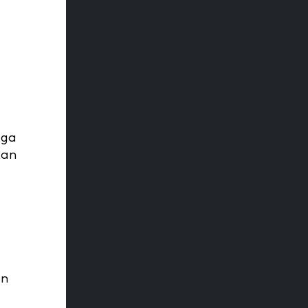
a
uga
kan
an