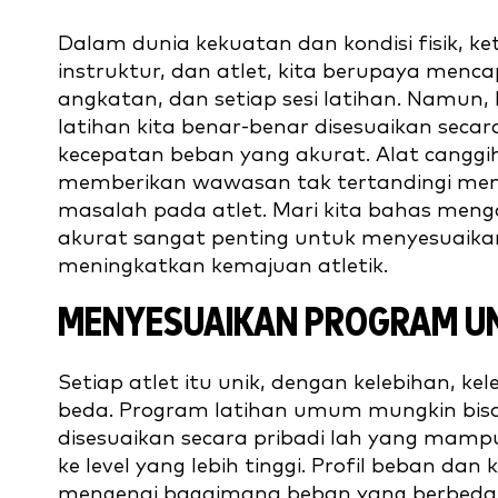
Dalam dunia kekuatan dan kondisi fisik, k
instruktur, dan atlet, kita berupaya menc
angkatan, dan setiap sesi latihan. Namu
latihan kita benar-benar disesuaikan secara 
kecepatan beban yang akurat. Alat canggih 
memberikan wawasan tak tertandingi men
masalah pada atlet. Mari kita bahas meng
akurat sangat penting untuk menyesuaikan
meningkatkan kemajuan atletik.
MENYESUAIKAN PROGRAM U
Setiap atlet itu unik, dengan kelebihan, 
beda. Program latihan umum mungkin bisa 
disesuaikan secara pribadi lah yang mam
ke level yang lebih tinggi. Profil beban d
mengenai bagaimana beban yang berbeda b