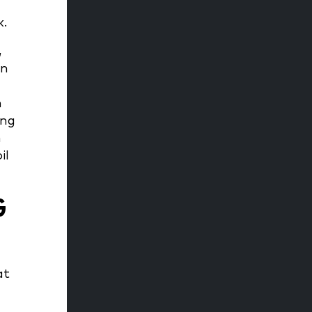
k.
,
un
n
ang
n
il
G
at