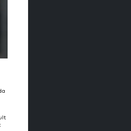
da
ult
k