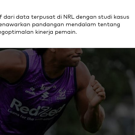
 dari data terpusat di NRL dengan studi kasus
menawarkan pandangan mendalam tentang
goptimalan kinerja pemain.