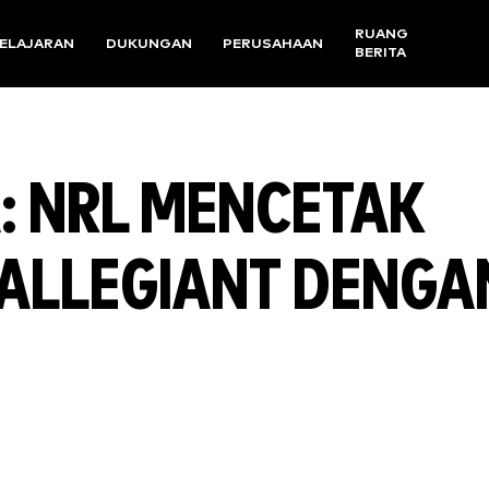
RUANG
ELAJARAN
DUKUNGAN
PERUSAHAAN
BERITA
: NRL MENCETAK
 ALLEGIANT DENGA