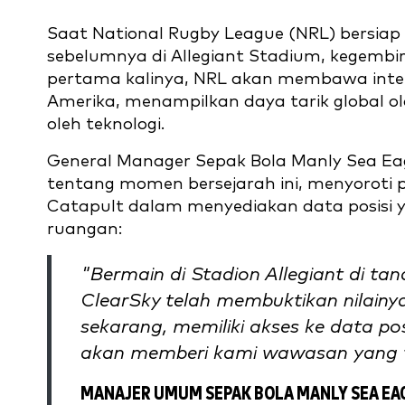
Saat National Rugby League (NRL) bersiap
sebelumnya di Allegiant Stadium, kegembira
pertama kalinya, NRL akan membawa int
Amerika, menampilkan daya tarik global ol
oleh teknologi.
General Manager Sepak Bola Manly Sea Ea
tentang momen bersejarah ini, menyoroti 
Catapult dalam menyediakan data posisi 
ruangan:
"Bermain di Stadion Allegiant di t
ClearSky telah membuktikan nilainy
sekarang, memiliki akses ke data po
akan memberi kami wawasan yang tak
MANAJER UMUM SEPAK BOLA MANLY SEA EA