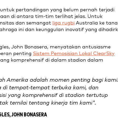
 untuk pertandingan yang belum pernah terjadi
an di antara tim-tim terlihat jelas. Untuk
ensitas dan semangat
liga rugbi
Australia ke tan
ahraga ini dan keunggulan inovatif yang dihadir
gles, John Bonasera, menyatakan antusiasme
peran penting
Sistem Pemosisian Lokal ClearSky
yang komprehensif di dalam stadion dalam
anah Amerika adalah momen penting bagi kami
a di tempat-tempat terbuka kami, dan
sisi yang komprehensif di stadion tertutup
 ternilai tentang kinerja tim kami".
GLES, JOHN BONASERA