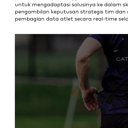
untuk mengadaptasi solusinya ke dalam s
pengambilan keputusan strategis tim dan
pembagian data atlet secara real-time 