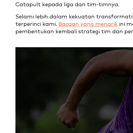
Catapult kepada liga dan tim-timnya.
Selami lebih dalam kekuatan transformatif
terperinci kami.
Bacaan yang menarik
ini 
pembentukan kembali strategi tim dan pen