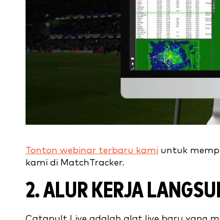
Tonton webinar terbaru kami
untuk mempela
kami di MatchTracker.
2. ALUR KERJA LANGS
Catapult Live adalah alat live baru yan