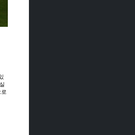
있
 실
으로