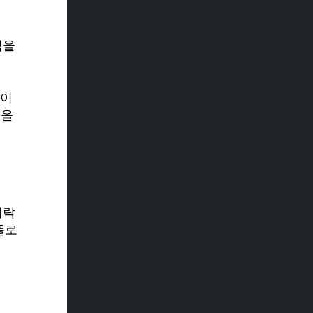
식을
사이
능을
맥락
플로